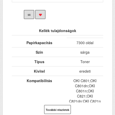
Kellék tulajdonságok
Papírkapacitás
7300 oldal
Szín
sárga
Típus
Toner
Kivitel
eredeti
Kompatibilitás
OKI C801;OKI
C801dn;OKI
C801n;OKI
C821;OKI
C821dn;OKI C821n
További részletek