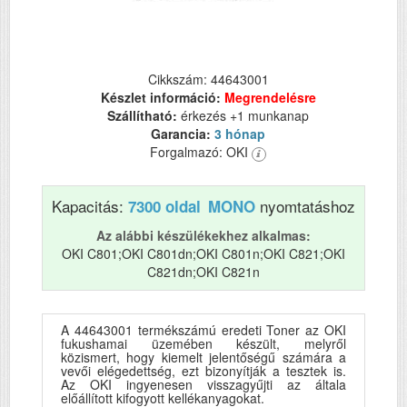
Cikkszám: 44643001
Készlet információ:
Megrendelésre
Szállítható:
érkezés +1 munkanap
Garancia:
3 hónap
Forgalmazó: OKI
Kapacitás:
nyomtatáshoz
7300 oldal
MONO
Az alábbi készülékekhez alkalmas:
OKI C801;OKI C801dn;OKI C801n;OKI C821;OKI
C821dn;OKI C821n
A 44643001 termékszámú eredeti Toner az OKI
fukushamai üzemében készült, melyről
közismert, hogy kiemelt jelentőségű számára a
vevői elégedettség, ezt bizonyítják a tesztek is.
Az OKI ingyenesen visszagyűjti az általa
előállított kifogyott kellékanyagokat.