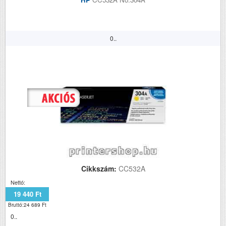
0..
Cikkszám:
CC532A
Nettó:
19 440 Ft
Bruttó:24 689 Ft
0..