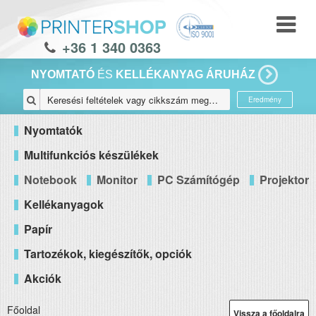
+36 1 340 0363
NYOMTATÓ
ÉS
KELLÉKANYAG ÁRUHÁZ
Eredmény
Nyomtatók
Multifunkciós készülékek
Notebook
Monitor
PC Számítógép
Projektor
Kellékanyagok
Papír
Tartozékok, kiegészítők, opciók
Akciók
Főoldal
Vissza a főoldalra