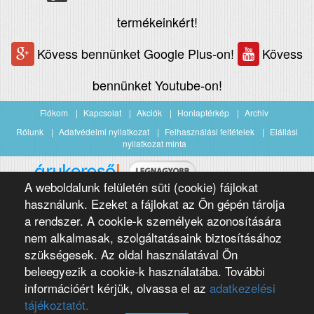
termékeinkért!
Kövess bennünket Google Plus-on!
Kövess
bennünket Youtube-on!
Fiókom
Kapcsolat
Akciók
Honlaptérkép
Archiv
Rólunk
Adatvédelmi nyilatkozat
Felhasználási feltételek
Elállási
nyilatkozat minta
A weboldalunk felületén süti (cookie) fájlokat
Árukereső.hu
használunk. Ezeket a fájlokat az Ön gépén tárolja
a rendszer. A cookie-k személyek azonosítására
nem alkalmasak, szolgáltatásaink biztosításához
szükségesek. Az oldal használatával Ön
beleegyezik a cookie-k használatába. További
információért kérjük, olvassa el az
adatkezelési
Copyright 2016 Négypólus Kft
Webdesign by loomify developer team
tájékoztatót.