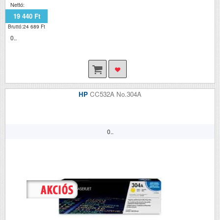
Nettó:
19 440 Ft
Bruttó:24 689 Ft
0..
HP
CC532A No.304A
0..