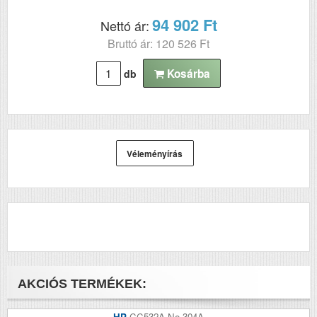
94 902 Ft
Nettó ár:
Bruttó ár: 120 526 Ft
Kosárba
db
Véleményírás
AKCIÓS TERMÉKEK:
HP
CC532A No.304A