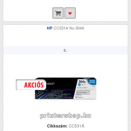
HP
CC531A No.304A
0..
Cikkszám:
CC531A