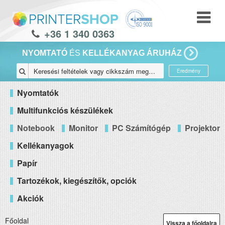
+36 1 340 0363
NYOMTATÓ
ÉS
KELLÉKANYAG ÁRUHÁZ
Eredmény
Nyomtatók
Multifunkciós készülékek
Notebook
Monitor
PC Számítógép
Projektor
Kellékanyagok
Papír
Tartozékok, kiegészítők, opciók
Akciók
Főoldal
Vissza a főoldalra