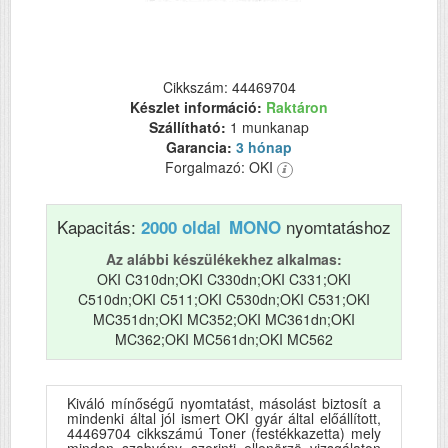
Cikkszám: 44469704
Készlet információ:
Raktáron
Szállítható:
1 munkanap
Garancia:
3 hónap
Forgalmazó: OKI
Kapacitás:
nyomtatáshoz
2000 oldal
MONO
Az alábbi készülékekhez alkalmas:
OKI C310dn;OKI C330dn;OKI C331;OKI
C510dn;OKI C511;OKI C530dn;OKI C531;OKI
MC351dn;OKI MC352;OKI MC361dn;OKI
MC362;OKI MC561dn;OKI MC562
Kiváló mínőségű nyomtatást, másolást biztosít a
mindenki által jól ismert OKI gyár által előállított,
44469704 cikkszámú Toner (festékkazetta) mely