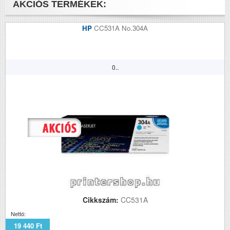
AKCIÓS TERMÉKEK:
HP
CC531A No.304A
0..
Cikkszám:
CC531A
Nettó:
19 440 Ft