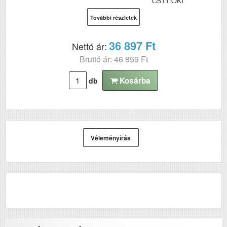
C511;OKI
C530dn;OKI
További részletek
C531;OKI
MC351dn;OKI
MC352;OKI
36 897 Ft
Nettó ár:
MC361dn;OKI
Bruttó ár: 46 859 Ft
MC362;OKI
MC561dn;OKI
Kosárba
db
MC562
Véleményírás