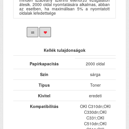
minden szabvány szerinti ellenörzö vizsgálaton
átesik. 2000 oldal nyomtatására alkalmas, abban
az esetben, ha maximálisan 5% a nyomtatott
oldalak lefedettsége
Kellék tulajdonságok
Papírkapacitás
2000 oldal
Szín
sárga
Típus
Toner
Kivitel
eredeti
Kompatibilitás
OKI C310dn;OKI
C330dn;OKI
C331;OKI
C510dn;OKI