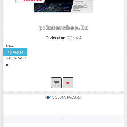
Cikkszám:
CC532A
Nettó:
19 440 Ft
Bruttó:24 689 Ft
0..
HP
CC531A No.304A
0..