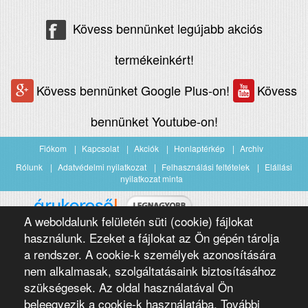
Kövess bennünket legújabb akciós
termékeinkért!
Kövess bennünket Google Plus-on!
Kövess
bennünket Youtube-on!
Fiókom
Kapcsolat
Akciók
Honlaptérkép
Archiv
Rólunk
Adatvédelmi nyilatkozat
Felhasználási feltételek
Elállási
nyilatkozat minta
A weboldalunk felületén süti (cookie) fájlokat
Árukereső.hu
használunk. Ezeket a fájlokat az Ön gépén tárolja
a rendszer. A cookie-k személyek azonosítására
nem alkalmasak, szolgáltatásaink biztosításához
szükségesek. Az oldal használatával Ön
beleegyezik a cookie-k használatába. További