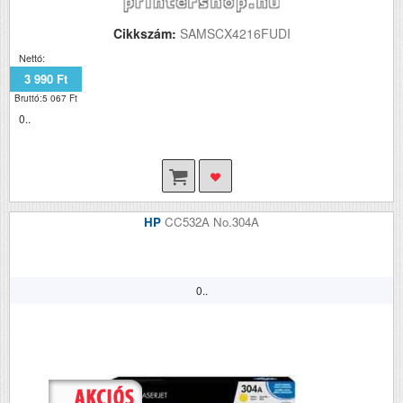
Cikkszám:
SAMSCX4216FUDI
Nettó:
3 990 Ft
Bruttó:5 067 Ft
0..
HP
CC532A No.304A
0..