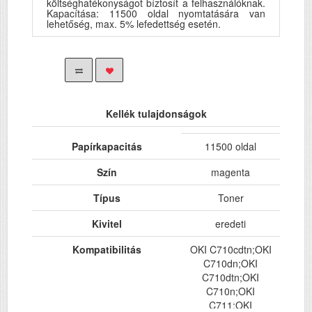
költséghatékonyságot bíztosít a felhasználóknak.
Kapacítása: 11500 oldal nyomtatására van
lehetőség, max. 5% lefedettség esetén.
Kellék tulajdonságok
Papírkapacitás
11500 oldal
Szín
magenta
Típus
Toner
Kivitel
eredeti
Kompatibilitás
OKI C710cdtn;OKI
C710dn;OKI
C710dtn;OKI
C710n;OKI
C711;OKI