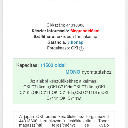
Cikkszám: 44318606
Készlet információ:
Megrendelésre
Szállítható:
érkezés +1 munkanap
Garancia:
3 hónap
Forgalmazó: OKI
Kapacitás:
11500 oldal
nyomtatáshoz
MONO
Az alábbi készülékekhez alkalmas:
OKI C710cdtn;OKI C710dn;OKI C710dtn;OKI
C710n;OKI C711;OKI C711dn;OKI C711DTn;OKI
C711n;OKI C711wt
A japán OKI brand készülékeihez forgalmazott
44318606 termékszámú festékkazetta - Toner
magasszíntű teljesítményt és kiváló