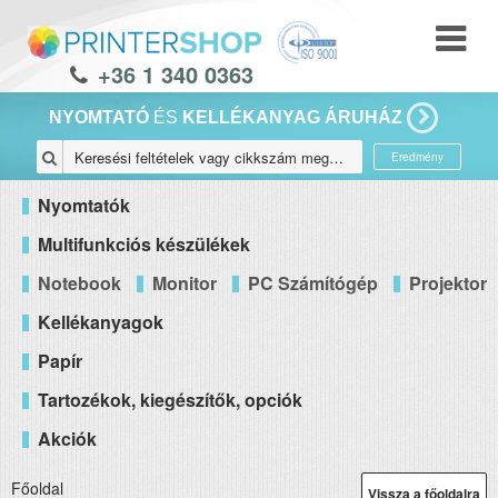
+36 1 340 0363
NYOMTATÓ
ÉS
KELLÉKANYAG ÁRUHÁZ
Eredmény
Nyomtatók
Multifunkciós készülékek
Notebook
Monitor
PC Számítógép
Projektor
Kellékanyagok
Papír
Tartozékok, kiegészítők, opciók
Akciók
Főoldal
Vissza a főoldalra