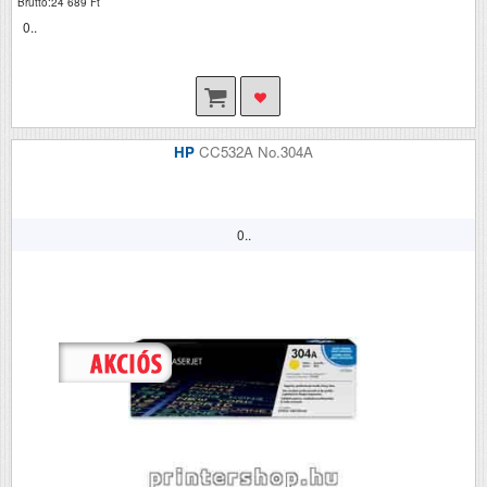
Bruttó:24 689 Ft
0..
HP
CC532A No.304A
0..