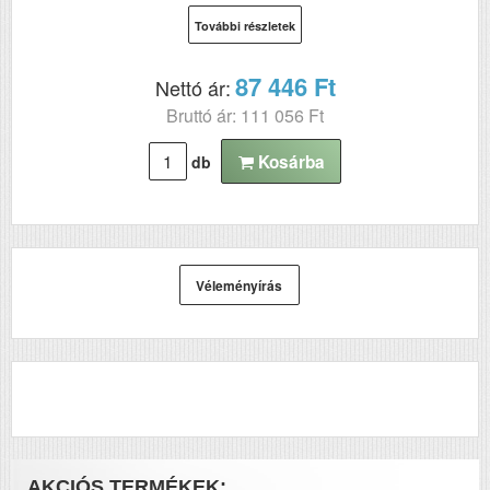
C711dn;OKI
További részletek
C711DTn;OKI
C711n;OKI C711wt
87 446 Ft
Nettó ár:
Bruttó ár: 111 056 Ft
Kosárba
db
Véleményírás
AKCIÓS TERMÉKEK: