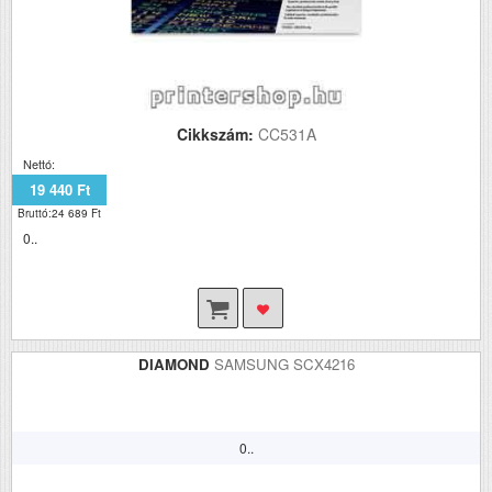
Cikkszám:
CC531A
Nettó:
19 440 Ft
Bruttó:24 689 Ft
0..
DIAMOND
SAMSUNG SCX4216
0..