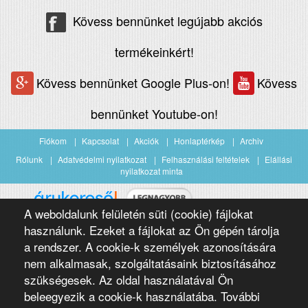
Kövess bennünket legújabb akciós
termékeinkért!
Kövess bennünket Google Plus-on!
Kövess
bennünket Youtube-on!
Fiókom
Kapcsolat
Akciók
Honlaptérkép
Archiv
Rólunk
Adatvédelmi nyilatkozat
Felhasználási feltételek
Elállási
nyilatkozat minta
A weboldalunk felületén süti (cookie) fájlokat
Árukereső.hu
használunk. Ezeket a fájlokat az Ön gépén tárolja
a rendszer. A cookie-k személyek azonosítására
nem alkalmasak, szolgáltatásaink biztosításához
szükségesek. Az oldal használatával Ön
beleegyezik a cookie-k használatába. További