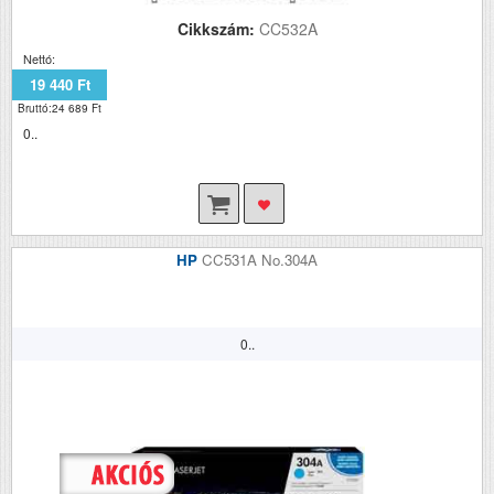
Cikkszám:
CC532A
Nettó:
19 440 Ft
Bruttó:24 689 Ft
0..
HP
CC531A No.304A
0..