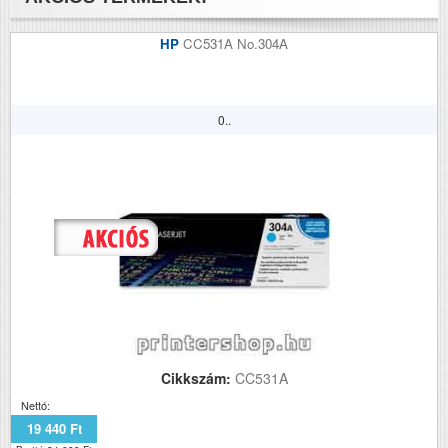
HP
CC531A No.304A
0..
Cikkszám:
CC531A
Nettó:
19 440 Ft