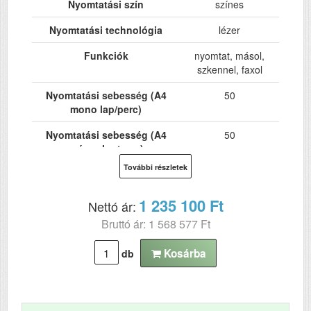
Nyomtatási szín
színes
Nyomtatási technológia
lézer
Funkciók
nyomtat, másol,
szkennel, faxol
Nyomtatási sebesség (A4
50
mono lap/perc)
Nyomtatási sebesség (A4
50
színes lap/perc)
További részletek
Hálózat
Igen
Wi-Fi
opció
1 235 100 Ft
Nettó ár:
Bruttó ár: 1 568 577 Ft
USB
Igen
Kétoldalas, duplex
Igen
Kosárba
db
nyomtatás
ADF (automatikus
Igen
lapolvasó)