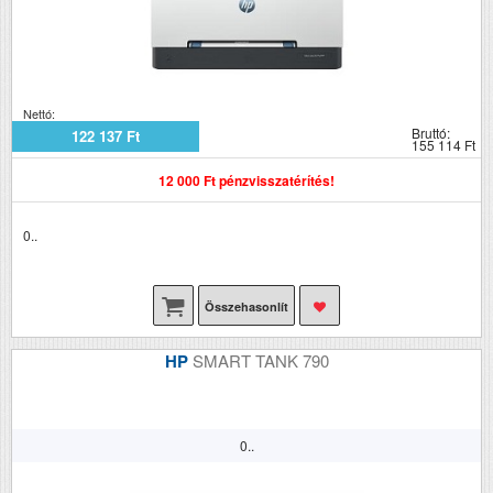
Nettó:
Bruttó:
122 137 Ft
155 114 Ft
12 000 Ft pénzvisszatérítés!
0..
Összehasonlít
HP
SMART TANK 790
0..