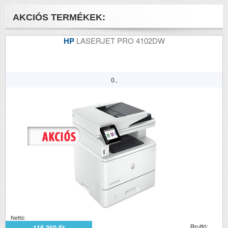
csatlakoztatott
AKCIÓS TERMÉKEK:
számítógép,
Lexmark Document
Solutions Suite
HP
LASERJET PRO 4102DW
(LDSS)
Tömeg (kg)
82.3
0..
Méretek (ma x szé x mé mm)
763 x 559 x 588
Nettó:
Bruttó:
115 360 Ft