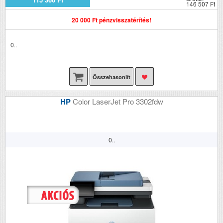
146 507 Ft
20 000 Ft pénzvisszatérítés!
0..
Összehasonlít
HP
Color LaserJet Pro 3302fdw
0..