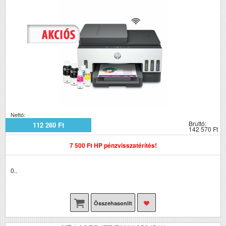
Nettó:
Bruttó:
112 260 Ft
142 570 Ft
7 500 Ft HP pénzvisszatérítés!
0..
Összehasonlít