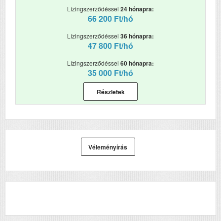
Lízingszerződéssel
24 hónapra:
DADF (automatikus
Igen
66 200 Ft/hó
kétoldalas lapolvasás)
Lízingszerződéssel
36 hónapra:
RAM (MB)
2048
47 800 Ft/hó
Első fekete nyomat
7
Lízingszerződéssel
60 hónapra:
elkészítési ideje (mp)
35 000 Ft/hó
Első színes nyomat
7
Részletek
elkészítési ideje (mp)
Papírkapacitás
650
Felbontás (dpi)
1200x1200
Véleményírás
Papírsúly g/m2
60-176
Havi terhelhetőség
150000
(oldal/hó)
Szkennelés
e-mail, FTP,
Pendrive, USB vagy
Hálózati