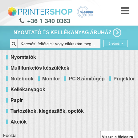
+36 1 340 0363
NYOMTATÓ
ÉS
KELLÉKANYAG ÁRUHÁZ
Eredmény
Nyomtatók
Multifunkciós készülékek
Notebook
Monitor
PC Számítógép
Projektor
Kellékanyagok
Papír
Tartozékok, kiegészítők, opciók
Akciók
Főoldal
Vissza a főoldalra