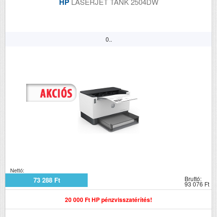
HP
LASERJET TANK 2504DW
0..
Nettó:
Bruttó:
73 288 Ft
93 076 Ft
20 000 Ft HP pénzvisszatérítés!