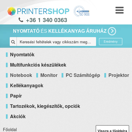
+36 1 340 0363
NYOMTATÓ
ÉS
KELLÉKANYAG ÁRUHÁZ
Eredmény
Nyomtatók
Multifunkciós készülékek
Notebook
Monitor
PC Számítógép
Projektor
Kellékanyagok
Papír
Tartozékok, kiegészítők, opciók
Akciók
Főoldal
Vissza a főoldalra