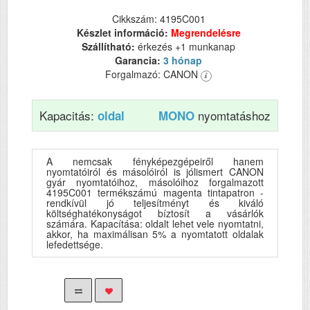
Cikkszám: 4195C001
Készlet információ:
Megrendelésre
Szállítható:
érkezés +1 munkanap
Garancia:
3 hónap
Forgalmazó: CANON
Kapacitás:
nyomtatáshoz
oldal
MONO
A nemcsak fényképezgépeiről hanem
nyomtatóiról és másolóiról is jólismert CANON
gyár nyomtatóihoz, másolóihoz forgalmazott
4195C001 termékszámú magenta tintapatron -
rendkívül jó teljesítményt és kiváló
költséghatékonyságot bíztosít a vásárlók
számára. Kapacítása: oldalt lehet vele nyomtatni,
akkor, ha maximálisan 5% a nyomtatott oldalak
lefedettsége.