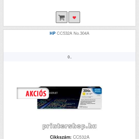
HP
CC532A No.304A
0..
Cikkszám:
CC532A