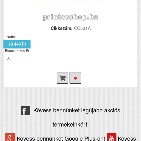
Cikkszám:
CC531A
Nettó:
19 440 Ft
Bruttó:24 689 Ft
0..
Kövess bennünket legújabb akciós
termékeinkért!
Kövess bennünket Google Plus-on!
Kövess