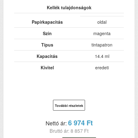
Kellék tulajdonságok
Papírkapacitás
oldal
Szín
magenta
Típus
tintapatron
Kapacitás
14.4 ml
Kivitel
eredeti
További részletek
6 974 Ft
Nettó ár:
Bruttó ár: 8 857 Ft