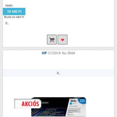
Nettó:
19 440 Ft
Bruttó:24 689 Ft
0..
HP
CC531A No.304A
0..