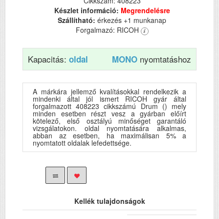
Cikkszám: 408223
Készlet információ:
Megrendelésre
Szállítható:
érkezés +1 munkanap
Forgalmazó: RICOH
Kapacitás:
nyomtatáshoz
oldal
MONO
A márkára jellemző kvalításokkal rendelkezik a
mindenki által jól ismert RICOH gyár által
forgalmazott 408223 cikkszámú Drum () mely
minden esetben részt vesz a gyárban előírt
kötelező, első osztályú minőséget garantáló
vizsgálatokon. oldal nyomtatására alkalmas,
abban az esetben, ha maximálisan 5% a
nyomtatott oldalak lefedettsége.
Kellék tulajdonságok