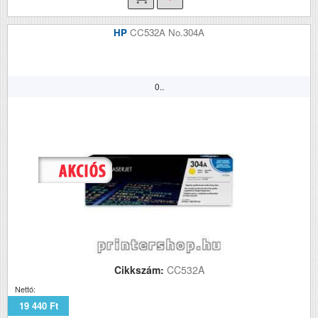
HP
CC532A No.304A
0..
Cikkszám:
CC532A
Nettó:
19 440 Ft