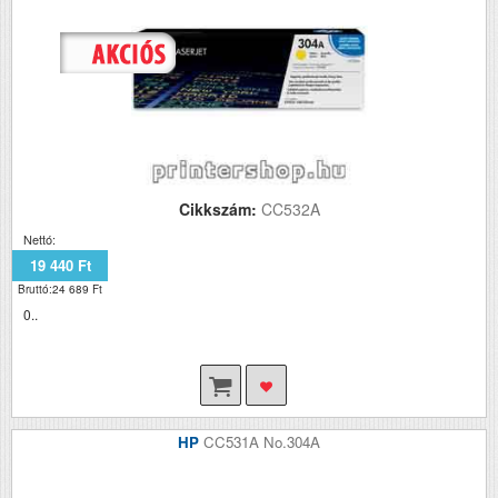
Cikkszám:
CC532A
Nettó:
19 440 Ft
Bruttó:24 689 Ft
0..
HP
CC531A No.304A