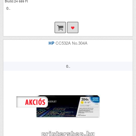
Bruttó:24 689 Ft
0..
HP
CC532A No.304A
0..