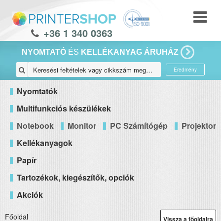
+36 1 340 0363
NYOMTATÓ
ÉS
KELLÉKANYAG ÁRUHÁZ
Eredmény
Nyomtatók
Multifunkciós készülékek
Notebook
Monitor
PC Számítógép
Projektor
Kellékanyagok
Papír
Tartozékok, kiegészítők, opciók
Akciók
Főoldal
Vissza a főoldalra