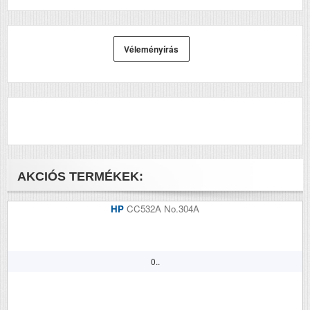
Véleményírás
AKCIÓS TERMÉKEK:
HP
CC532A No.304A
0..