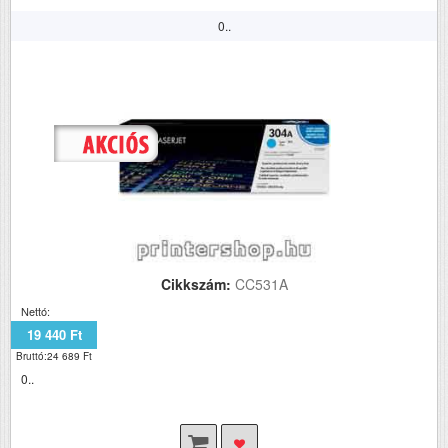
0..
Cikkszám:
CC531A
Nettó:
19 440 Ft
Bruttó:24 689 Ft
0..