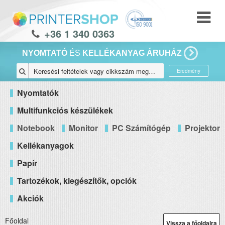
+36 1 340 0363
NYOMTATÓ
ÉS
KELLÉKANYAG ÁRUHÁZ
Eredmény
Nyomtatók
Multifunkciós készülékek
Notebook
Monitor
PC Számítógép
Projektor
Kellékanyagok
Papír
Tartozékok, kiegészítők, opciók
Akciók
Főoldal
Vissza a főoldalra