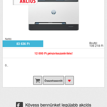
Nettó:
Bruttó:
83 636 Ft
106 218 Ft
12 000 Ft pénzvisszatérítés!
0..
Összehasonlít
Kövess bennünket legújabb akciós