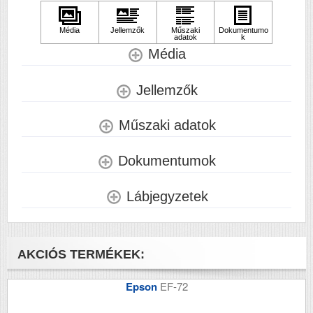
Papírkapacitás
250+1
Felbontás (dpi)
1200 x 1200
Média
Papírsúly g/m2
163
Jellemzők
Havi terhelhetőség
2500
(oldal/hó)
Műszaki adatok
Szkennelés
i
Tömeg (kg)
10.5
Dokumentumok
Méretek (ma x szé x mé mm)
426,8 x 758,8 x
Lábjegyzetek
475,5
AKCIÓS TERMÉKEK:
Epson
EF-72