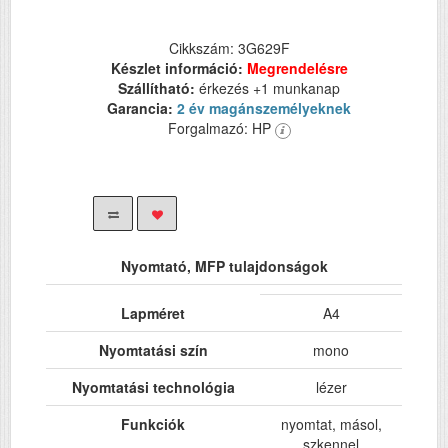
Cikkszám: 3G629F
Készlet információ:
Megrendelésre
Szállítható:
érkezés +1 munkanap
Garancia:
2 év magánszemélyeknek
Forgalmazó: HP
Nyomtató, MFP tulajdonságok
Lapméret
A4
Nyomtatási szín
mono
Nyomtatási technológia
lézer
Funkciók
nyomtat, másol,
szkennel