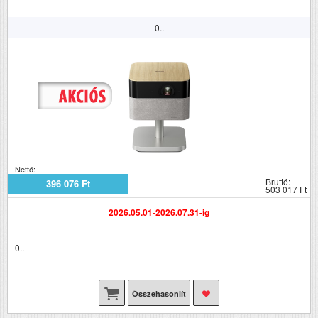
0..
Nettó:
Bruttó:
396 076 Ft
503 017 Ft
2026.05.01-2026.07.31-ig
0..
Összehasonlít