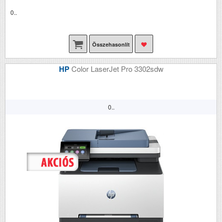
0..
Összehasonlít
HP
Color LaserJet Pro 3302sdw
0..