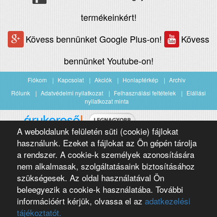
termékeinkért!
Kövess bennünket Google Plus-on!
Kövess
bennünket Youtube-on!
Fiókom
Kapcsolat
Akciók
Honlaptérkép
Archiv
Rólunk
Adatvédelmi nyilatkozat
Felhasználási feltételek
Elállási
nyilatkozat minta
A weboldalunk felületén süti (cookie) fájlokat
Árukereső.hu
használunk. Ezeket a fájlokat az Ön gépén tárolja
a rendszer. A cookie-k személyek azonosítására
nem alkalmasak, szolgáltatásaink biztosításához
szükségesek. Az oldal használatával Ön
beleegyezik a cookie-k használatába. További
információért kérjük, olvassa el az
adatkezelési
Copyright 2016 Négypólus Kft
Webdesign by loomify developer team
tájékoztatót.