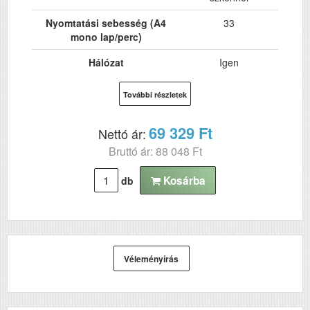
Nyomtatási sebesség (A4
33
mono lap/perc)
Hálózat
Igen
Wi-Fi
Nem
További részletek
USB
Igen
69 329 Ft
Nettó ár:
Kétoldalas, duplex
Igen
Bruttó ár: 88 048 Ft
nyomtatás
ADF (automatikus
Igen
Kosárba
db
lapolvasó)
DADF (automatikus
Nem
kétoldalas lapolvasás)
RAM (MB)
512
Véleményírás
Első fekete nyomat
7
elkészítési ideje (mp)