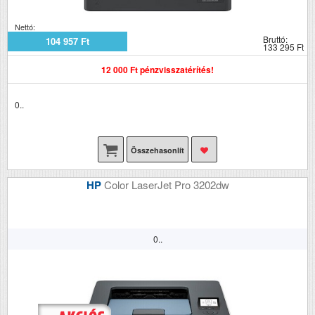
Nettó:
Bruttó:
104 957 Ft
133 295 Ft
12 000 Ft pénzvisszatérítés!
0..
Összehasonlít
HP
Color LaserJet Pro 3202dw
0..