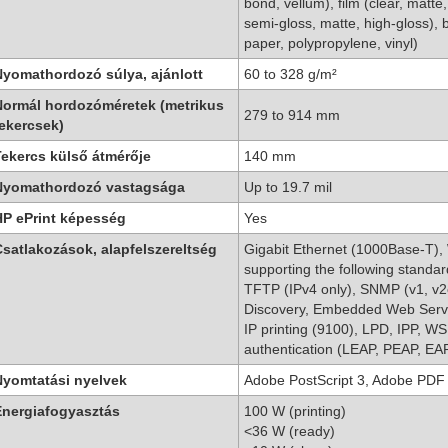
bond, vellum), film (clear, matte
semi-gloss, matte, high-gloss), b
paper, polypropylene, vinyl)
yomathordozó súlya, ajánlott
60 to 328 g/m²
ormál hordozóméretek (metrikus
279 to 914 mm
ekercsek)
ekercs külső átmérője
140 mm
Nyomathordozó vastagsága
Up to 19.7 mil
HP ePrint képesség
Yes
satlakozások, alapfelszereltség
Gigabit Ethernet (1000Base-T), W
supporting the following stand
TFTP (IPv4 only), SNMP (v1, v2
Discovery, Embedded Web Serv
IP printing (9100), LPD, IPP, 
authentication (LEAP, PEAP, E
Nyomtatási nyelvek
Adobe PostScript 3, Adobe PDF
Energiafogyasztás
100 W (printing)
<36 W (ready)