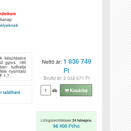
ndelésre
nkanap
élyeknek
 készítésére
1 836 749
Nettó ár:
ül gyors, 180
ban tudhatja
Ft
féle nyomtató
F 1.7.
Bruttó ár: 2 332 671 Ft
Kosárba
db
n található
Lízingszerződéssel
24 hónapra:
98 400 Ft/hó