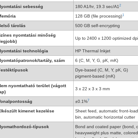
2
Nyomtatási sebesség
180 A1/hr, 19.3 sec/A1
1
Memória
128 GB (file processing)
első tárolás
500 GB self-encrypting
Színes nyomtatási minőség
Up to 2400 x 1200 optimized dp
legjobb)
Nyomtatási technológia
HP Thermal Inkjet
yomtatópatronok/tartály, szám
6 (C, M, Y, G, pK, mK)
Festéktípusok
Dye-based (C, M, Y, pK, G)
pigment-based (mK)
em nyomtatható terület (vágott
3 x 22 x 3 x 3 mm
ap)
7
Vonalpontosság
±0.1%
lkészült kimenet kezelése
Sheet feed, automatic front-loadi
bin, automatic horizontal cutter
Nyomathordozó-típusok
Bond and coated paper (bond, c
heavyweight plus matte, colored)