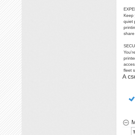
EXPER
Keep 
quiet 
printi
share
SECUR
You're
printe
acces
fleet 
A cs
M