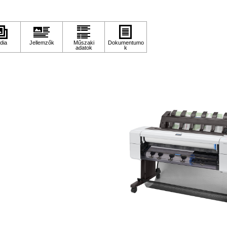
lbontás (dpi)
2400x1200
pírsúly g/m2
328
kennelés
n
meg (kg)
85
retek (ma x szé x mé mm)
1080x1390x760