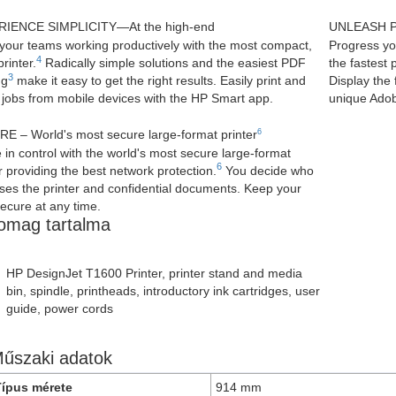
IENCE SIMPLICITY—At the high-end
UNLEASH PE
your teams working productively with the most compact,
Progress yo
4
printer.
Radically simple solutions and the easiest PDF
the fastest 
3
ng
make it easy to get the right results. Easily print and
Display the 
 jobs from mobile devices with the HP Smart app.
unique Adob
6
E – World's most secure large-format printer
 in control with the world's most secure large-format
6
r providing the best network protection.
You decide who
ses the printer and confidential documents. Keep your
secure at any time.
omag tartalma
HP DesignJet T1600 Printer, printer stand and media
bin, spindle, printheads, introductory ink cartridges, user
guide, power cords
űszaki adatok
Típus mérete
914 mm