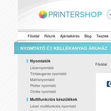
Főoldal
Rólunk
Ajánlatkérés
Blog
Tesztek
NYOMTATÓ
ÉS
KELLÉKANYAG ÁRUHÁZ
Nyomtatók
Főoldal
Lézernyomtató
Tintasugaras nyomtató
Mátrixnyomtató
Plotter nyomtató
Címke nyomtató
Multifunkciós készülékek
Lézer multifunkciós nyomtató