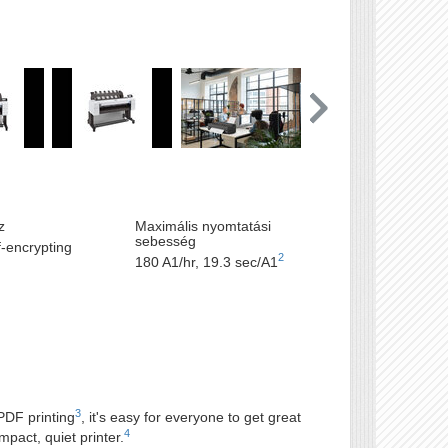
z
Maximális nyomtatási
sebesség
-encrypting
2
180 A1/hr, 19.3 sec/A1
3
PDF printing
, it's easy for everyone to get great
4
mpact, quiet printer.