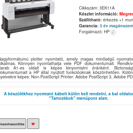
Cikkszám: 3EK11A
Készlet információ:
Megre
Szállítható:
érkezés +1 mu
Garancia:
3 év magánszem
Forgalmazó: HP
Nagyformátumú plotter nyomtató, amely magas minőségű nyomatok
alkalmas. Könnyen nyomtathatja vele PDF dokumentumait. Rendkív
darab A1-es oldalt is képes kinyomtatni óránként. Biztonság
dokumentumait a HP által nyújtott funkcióoknak köszönhetően. Külön
nyelvekre képes: Non-PostScript Printer: Adobe PostScript 3, Adobe PD
A készülékhez nyomtató kábelt külön kell rendelni, a bal oldalo
"Tartozékok" menüpont alatt.
sszehasonlítás