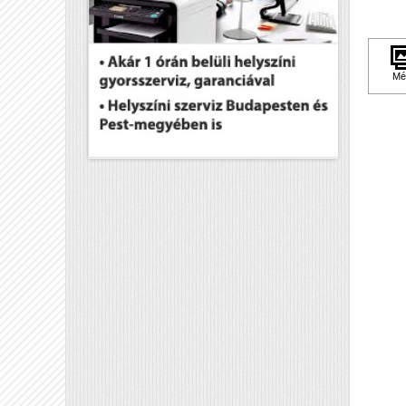
Fe
Pa
Sz
Tö
Mé