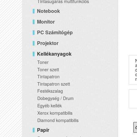
Tintasugaras multifunkciós
Notebook
Monitor
PC Számítógép
Projektor
Kellékanyagok
Toner
Toner szett
Tintapatron
Tintapatron szett
Festékszalag
Dobegység / Drum
Egyéb kellék
Xerox kompatibilis
Diamond kompatibilis
Ö
Papír