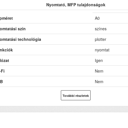
Nyomtató, MFP tulajdonságok
pméret
A0
omtatási szín
színes
omtatási technológia
plotter
nkciók
nyomtat
lózat
Igen
-Fi
Nem
B
Nem
toldalas, duplex nyomtatás
Nem
További részletek
F (automatikus lapolvasó)
Nem
DF (automatikus kétoldalas lapolvasás)
Nem
M (MB)
131072