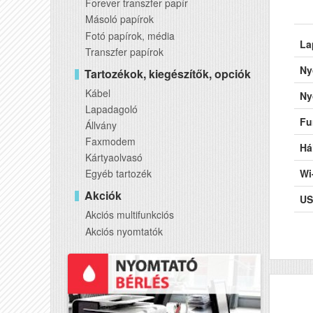
Forever transzfer papír
Másoló papírok
Fotó papírok, média
La
Transzfer papírok
Ny
Tartozékok, kiegészítők, opciók
Kábel
Ny
Lapadagoló
Fu
Állvány
Faxmodem
Há
Kártyaolvasó
Egyéb tartozék
Wi
Akciók
US
Akciós multifunkciós
Ké
Akciós nyomtatók
AD
DA
RA