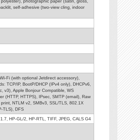
, polyester), photographic paper (satin, gloss,
acklit, self-adhesive (two-view cling, indoor
i-Fi (with optional Jetdirect accessory),
ards: TCP/IP, BootP/DHCP (IPv4 only), DHCPv6,
c, v3), Apple Bonjour Compatible, WS
er (HTTP, HTTPS), IPsec, SMTP (email), Raw
WS print, NTLM v2, SMBv3, SSL/TLS, 802.1X
AP-TLS), DFS
 1.7, HP-GL/2, HP-RTL, TIFF, JPEG, CALS G4