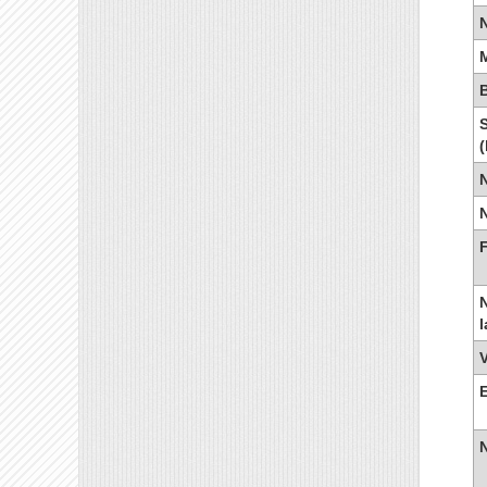
B
(
N
N
l
E