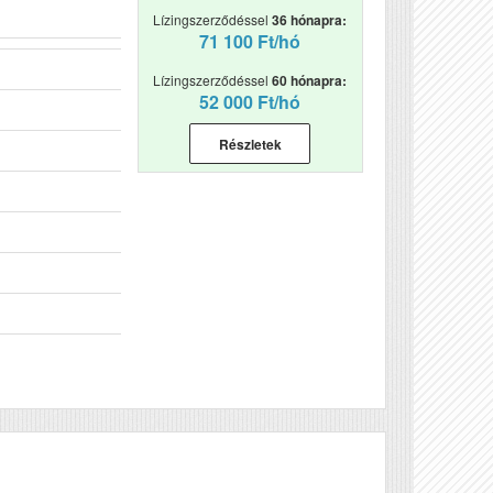
Lízingszerződéssel
36 hónapra:
71 100 Ft/hó
Lízingszerződéssel
60 hónapra:
52 000 Ft/hó
Részletek
Véleményírás