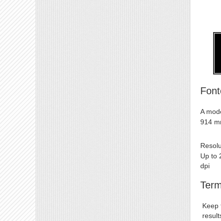
Font
A mode
914 
Resolu
Up to 
dpi
Term
Keep 
result