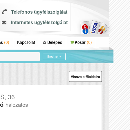
Telefonos ügyfélszolgálat
Internetes ügyfélszolgálat
ás
(0)
Kapcsolat
Belépés
Kosár
(0)
Eredmény
Vissza a főoldalra
S, 36
tó
hálózatos