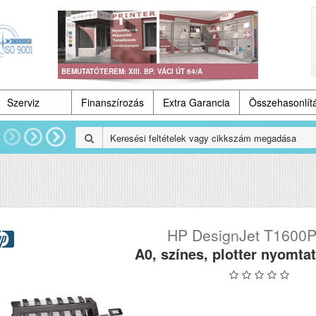
BEMUTATÓTEREM: XIII. BP. VÁCI ÚT 64/A
Szerviz
Finanszírozás
Extra Garancia
Összehasonlít
HP DesignJet T1600P
A0, színes, plotter nyomta