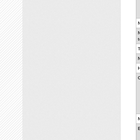
N
N
t
T
C