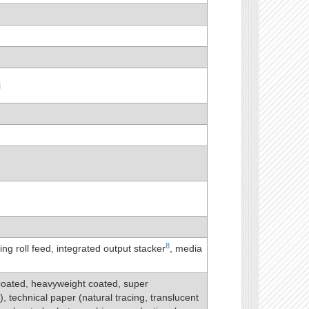
i
8
ng roll feed, integrated output stacker
, media
oated, heavyweight coated, super
, technical paper (natural tracing, translucent