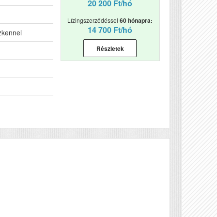
20 200 Ft/hó
Lízingszerződéssel
60 hónapra:
14 700 Ft/hó
zkennel
Részletek
Véleményírás