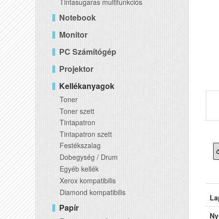
Tintasugaras multifunkciós
Notebook
Monitor
PC Számítógép
Projektor
Kellékanyagok
Toner
Toner szett
Tintapatron
Tintapatron szett
Festékszalag
Ö
Dobegység / Drum
Egyéb kellék
Xerox kompatibilis
Diamond kompatibilis
La
Papír
Ny