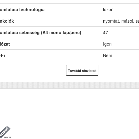
omtatási technológia
lézer
nkciók
nyomtat, másol, s
omtatási sebesség (A4 mono lap/perc)
47
lózat
Igen
-Fi
Nem
B
Igen
További részletek
toldalas, duplex nyomtatás
Igen
F (automatikus lapolvasó)
Igen
DF (automatikus kétoldalas lapolvasás)
Igen
M (MB)
2048
ső fekete nyomat elkészítési ideje (mp)
6
pírkapacitás
650