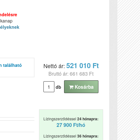
ndelésre
nkanap
élyeknek
521 010 Ft
Nettó ár:
n található
Bruttó ár: 661 683 Ft
Kosárba
db
Lízingszerződéssel
24 hónapra:
27 900 Ft/hó
Lízingszerződéssel
36 hónapra: