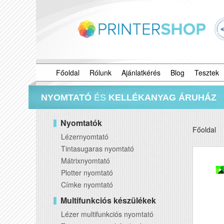
Főoldal
Rólunk
Ajánlatkérés
Blog
Tesztek
NYOMTATÓ
ÉS
KELLÉKANYAG ÁRUHÁZ
Nyomtatók
Főoldal
Lézernyomtató
Tintasugaras nyomtató
Mátrixnyomtató
Plotter nyomtató
Címke nyomtató
Multifunkciós készülékek
Lézer multifunkciós nyomtató