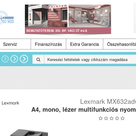
BEMUTATÓTEREM: XIII. BP. VÁCI ÚT 64/A
Szerviz
Finanszírozás
Extra Garancia
Összehasonlít
Lexmark MX632ad
A4, mono, lézer multifunkciós nyom