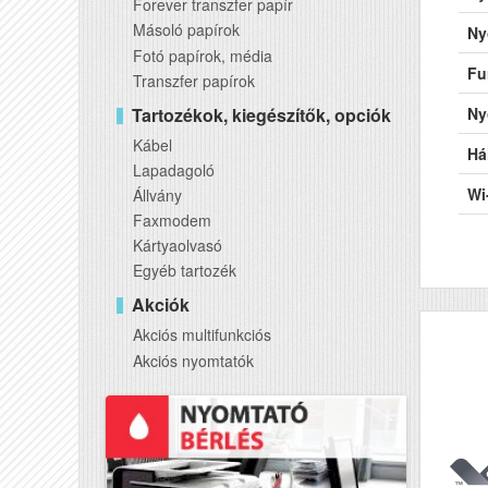
Forever transzfer papír
Másoló papírok
Ny
Fotó papírok, média
Fu
Transzfer papírok
Tartozékok, kiegészítők, opciók
Ny
Kábel
Há
Lapadagoló
Wi
Állvány
Faxmodem
US
Kártyaolvasó
Egyéb tartozék
Ké
Akciók
AD
Akciós multifunkciós
DA
Akciós nyomtatók
RA
El
Pa