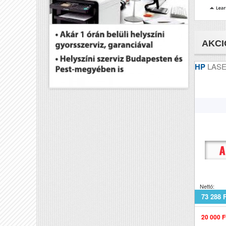
Fe
Pa
AKCI
Ha
HP
LASE
Sz
Tö
Mé
Nettó:
73 288 
20 000 F