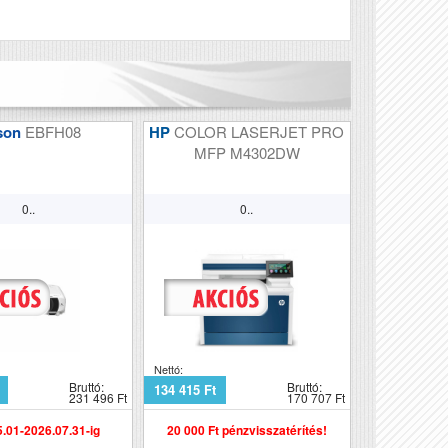
son
EBFH08
HP
COLOR LASERJET PRO
MFP M4302DW
0..
0..
Nettó:
Bruttó:
Bruttó:
134 415 Ft
231 496 Ft
170 707 Ft
.01-2026.07.31-ig
20 000 Ft pénzvisszatérítés!