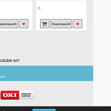
0..
sszehasonlít
Összehasonlít
utube-on!
inta