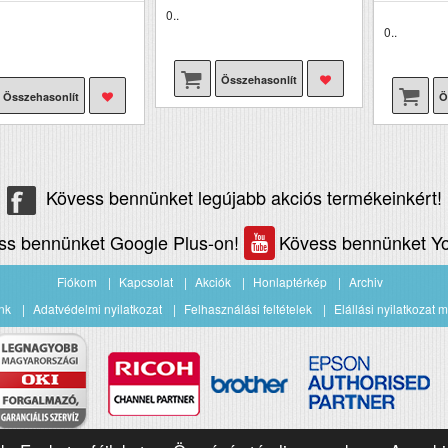
0..
0..
Összehasonlít
Összehasonlít
Ö
Kövess bennünket legújabb akciós termékeinkért!
ss bennünket Google Plus-on!
Kövess bennünket Yo
Fiókom
Kapcsolat
Akciók
Honlaptérkép
Archiv
nk
Adatvédelmi nyilatkozat
Felhasználási feltételek
Elállási nyilatkozat m