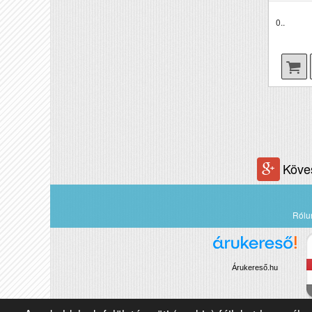
0..
Köve
Rólu
Árukereső.hu