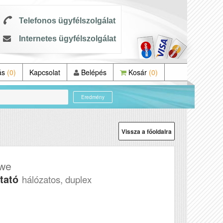
Telefonos ügyfélszolgálat
Internetes ügyfélszolgálat
ás
(0)
Kapcsolat
Belépés
Kosár
(0)
Eredmény
Vissza a főoldalra
we
tató
hálózatos, duplex