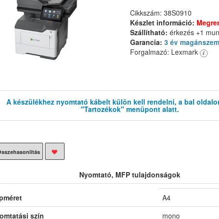
Cikkszám: 38S0910
Készlet információ:
Megre
Szállítható:
érkezés +1 mu
Garancia:
3 év magánszem
Forgalmazó: Lexmark
A készülékhez nyomtató kábelt külön kell rendelni, a bal oldalo
"Tartozékok" menüpont alatt.
sszehasonlítás
Nyomtató, MFP tulajdonságok
pméret
A4
omtatási szín
mono