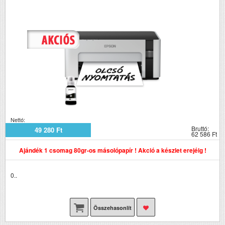
Nettó:
Bruttó:
49 280 Ft
62 586 Ft
Ajándék 1 csomag 80gr-os másolópapír ! Akció a készlet erejéig !
0..
Összehasonlít