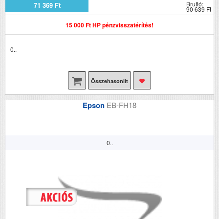
Bruttó:
71 369 Ft
90 639 Ft
15 000 Ft HP pénzvisszatérítés!
0..
Összehasonlít
Epson
EB-FH18
0..