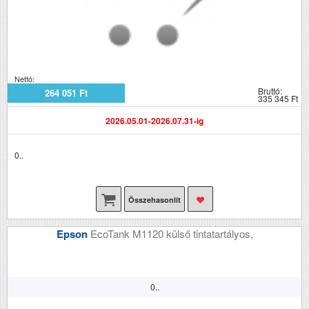
Nettó:
Bruttó:
264 051 Ft
335 345 Ft
2026.05.01-2026.07.31-ig
0..
Összehasonlít
Epson
EcoTank M1120 külső tintatartályos,
0..