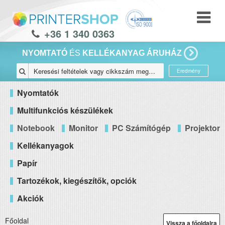
+36 1 340 0363
NYOMTATÓ
ÉS
KELLÉKANYAG ÁRUHÁZ
Eredmény
Nyomtatók
Multifunkciós készülékek
Notebook
Monitor
PC Számítógép
Projektor
Kellékanyagok
Papír
Tartozékok, kiegészítők, opciók
Akciók
Főoldal
Vissza a főoldalra