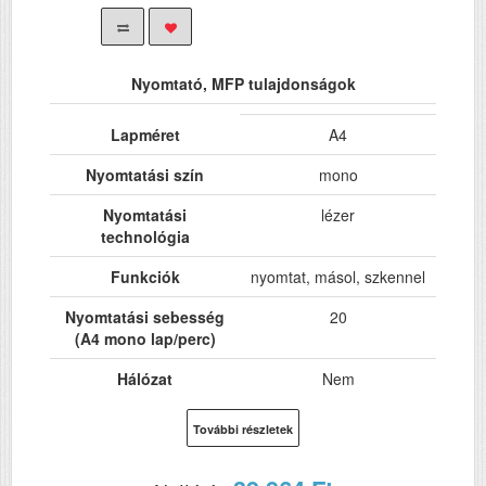
Nyomtató, MFP tulajdonságok
Lapméret
A4
Nyomtatási szín
mono
Nyomtatási
lézer
technológia
Funkciók
nyomtat, másol, szkennel
Nyomtatási sebesség
20
(A4 mono lap/perc)
Hálózat
Nem
Wi-Fi
Igen
További részletek
USB
Igen