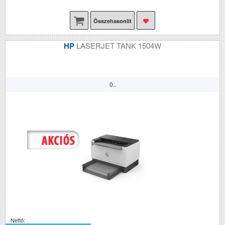
Összehasonlít
HP
LASERJET TANK 1504W
0..
Nettó: