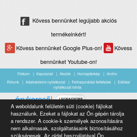
Kövess bennünket legújabb akciós
termékeinkért!
Kövess bennünket Google Plus-on!
Kövess
bennünket Youtube-on!
Fiókom
Kapcsolat
Akciók
Honlaptérkép
Archiv
Rólunk
Adatvédelmi nyilatkozat
Felhasználási feltételek
Elállási
nyilatkozat minta
A weboldalunk felületén süti (cookie) fájlokat
Árukereső.hu
használunk. Ezeket a fájlokat az Ön gépén tárolja
a rendszer. A cookie-k személyek azonosítására
nem alkalmasak, szolgáltatásaink biztosításához
szükségesek. Az oldal használatával Ön