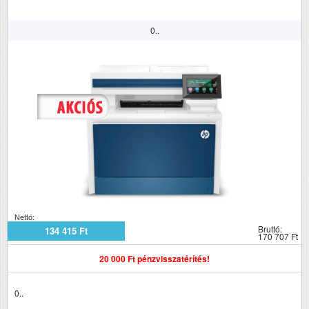
Tömeg (kg)
7.5
0..
Méretek (ma x szé x mé
309x406x360
mm)
Megjegyzés
• Phaser 3020 nyomtató
vagy WorkCentre 3025
többfunkciós nyomtató •
Nyomtatókazetta (700
oldal kapacitás1 ) •
Gyorstelepítési kézikönyv,
illesztőprogramokat és
dokumentációt tartalmazó
CD (Felhasználói
útmutató,
Nettó:
Rendszeradminisztrátori
Bruttó:
134 415 Ft
170 707 Ft
útmutató) • Sz
20 000 Ft pénzvisszatérítés!
0..