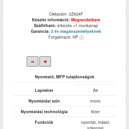
Cikkszám: 2Z624F
Készlet információ:
Megrendelésre
Szállítható:
érkezés +1 munkanap
Garancia:
2 év magánszemélyeknek
Forgalmazó: HP
Nyomtató, MFP tulajdonságok
Lapméret
A4
Nyomtatási szín
mono
Nyomtatási technológia
lézer
Funkciók
nyomtat, másol,
szkennel