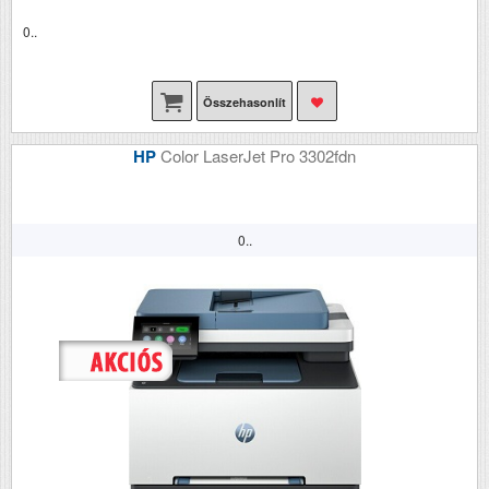
0..
Összehasonlít
HP
Color LaserJet Pro 3302fdn
0..