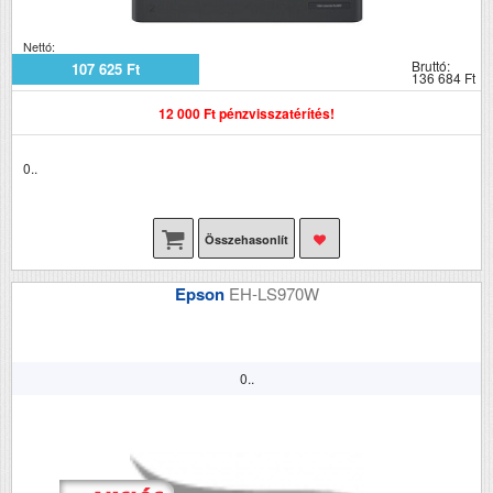
Nettó:
Bruttó:
107 625 Ft
136 684 Ft
12 000 Ft pénzvisszatérítés!
0..
Összehasonlít
Epson
EH-LS970W
0..