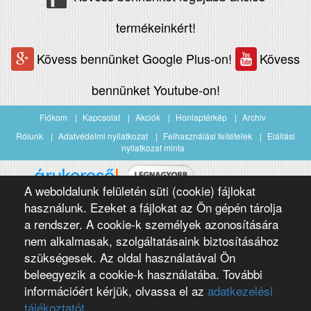
termékeinkért!
Kövess bennünket Google Plus-on!
Kövess
bennünket Youtube-on!
Fiókom
Kapcsolat
Akciók
Honlaptérkép
Archiv
Rólunk
Adatvédelmi nyilatkozat
Felhasználási feltételek
Elállási
nyilatkozat minta
A weboldalunk felületén süti (cookie) fájlokat
Árukereső.hu
használunk. Ezeket a fájlokat az Ön gépén tárolja
a rendszer. A cookie-k személyek azonosítására
nem alkalmasak, szolgáltatásaink biztosításához
szükségesek. Az oldal használatával Ön
beleegyezik a cookie-k használatába. További
információért kérjük, olvassa el az
adatkezelési
Copyright 2016 Négypólus Kft
Webdesign by loomify developer team
tájékoztatót.