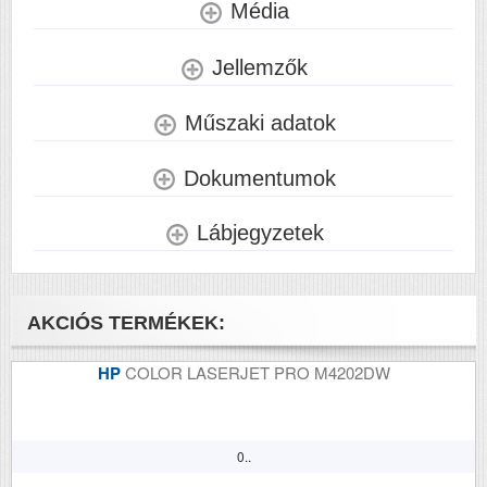
Média
Papírkapacitás
250+1
Felbontás (dpi)
1200 x 1200
Jellemzők
Papírsúly g/m2
200
Műszaki adatok
Havi terhelhetőség
4000
(oldal/hó)
Dokumentumok
Szkennelés
n
Lábjegyzetek
Tömeg (kg)
8.56
Méretek (ma x szé x mé mm)
381 x 634 x 241
AKCIÓS TERMÉKEK:
HP
COLOR LASERJET PRO M4202DW
0..