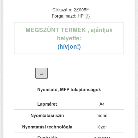
Cikkszám: 2Z605F
Forgalmazó: HP
MEGSZŰNT TERMÉK
, ajánljuk
helyette:
(hívjon!)
Nyomtató, MFP tulajdonságok
Lapméret
A4
Nyomtatási szín
mono
Nyomtatási technológia
lézer