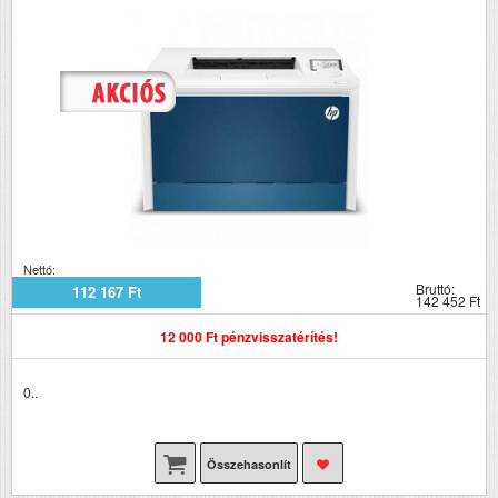
Nettó:
Bruttó:
112 167 Ft
142 452 Ft
12 000 Ft pénzvisszatérítés!
0..
Összehasonlít