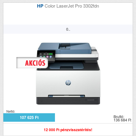
HP
Color LaserJet Pro 3302fdn
0..
Nettó:
Bruttó:
107 625 Ft
136 684 Ft
12 000 Ft pénzvisszatérítés!