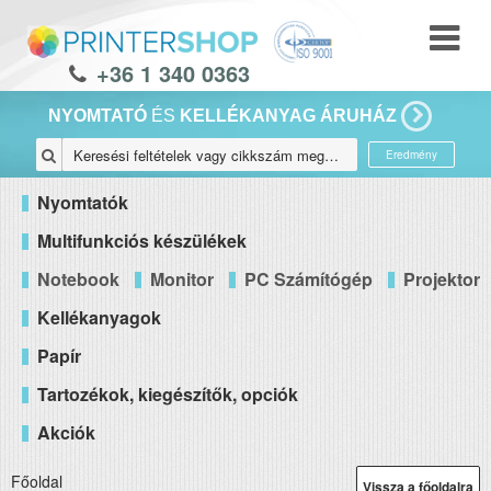
+36 1 340 0363
NYOMTATÓ
ÉS
KELLÉKANYAG ÁRUHÁZ
Eredmény
Nyomtatók
Multifunkciós készülékek
Notebook
Monitor
PC Számítógép
Projektor
Kellékanyagok
Papír
Tartozékok, kiegészítők, opciók
Akciók
Főoldal
Vissza a főoldalra