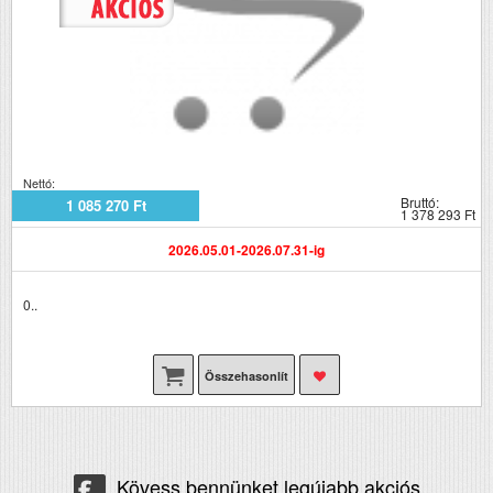
Nettó:
Bruttó:
1 085 270 Ft
1 378 293 Ft
2026.05.01-2026.07.31-ig
0..
Összehasonlít
Kövess bennünket legújabb akciós