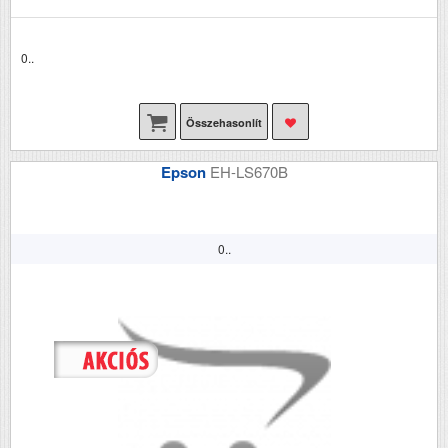
0..
Összehasonlít
Epson
EH-LS670B
0..