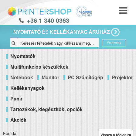
+36 1 340 0363
NYOMTATÓ
ÉS
KELLÉKANYAG ÁRUHÁZ
Eredmény
Nyomtatók
Multifunkciós készülékek
Notebook
Monitor
PC Számítógép
Projektor
Kellékanyagok
Papír
Tartozékok, kiegészítők, opciók
Akciók
Főoldal
Vissza a főoldalra