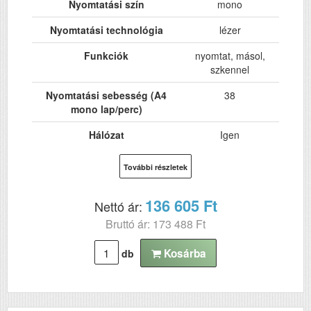
Nyomtatási szín
mono
Nyomtatási technológia
lézer
Funkciók
nyomtat, másol,
szkennel
Nyomtatási sebesség (A4
38
mono lap/perc)
Hálózat
Igen
Wi-Fi
Nem
További részletek
USB
Igen
136 605 Ft
Nettó ár:
Kétoldalas, duplex
Igen
Bruttó ár: 173 488 Ft
nyomtatás
ADF (automatikus
Igen
Kosárba
db
lapolvasó)
DADF (automatikus
Nem
kétoldalas lapolvasás)