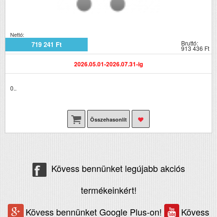
Nettó:
Bruttó:
719 241 Ft
913 436 Ft
2026.05.01-2026.07.31-ig
0..
Összehasonlít
Kövess bennünket legújabb akciós
termékeinkért!
Kövess bennünket Google Plus-on!
Kövess