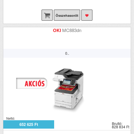
Összehasonlít
OKI
MC883dn
0..
Nettó:
Bruttó:
652 625 Ft
828 834 Ft