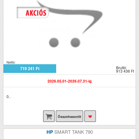
Nettó:
Bruttó:
719 241 Ft
913 436 Ft
2026.05.01-2026.07.31-ig
0..
Összehasonlít
HP
SMART TANK 790