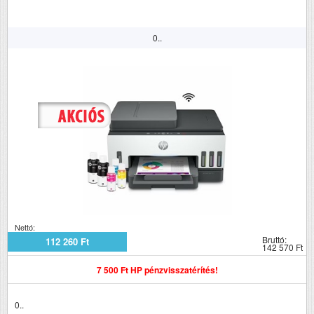
0..
Nettó:
Bruttó:
112 260 Ft
142 570 Ft
7 500 Ft HP pénzvisszatérítés!
0..