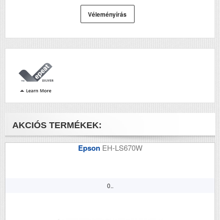
RAM (MB)
512
Véleményírás
Első fekete nyomat
6.2
elkészítési ideje (mp)
Papírkapacitás
250+100
Felbontás (dpi)
600x600
Papírsúly g/m2
217
Havi terhelhetőség
5000
(oldal/hó)
AKCIÓS TERMÉKEK:
Szkennelés
i
Epson
EH-LS670W
Tömeg (kg)
12.8
Méretek (ma x szé x mé mm)
339x411x366
0..