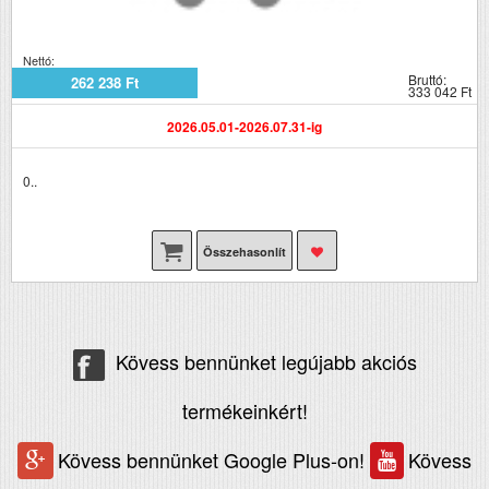
Nettó:
Bruttó:
262 238 Ft
333 042 Ft
2026.05.01-2026.07.31-ig
0..
Összehasonlít
Kövess bennünket legújabb akciós
termékeinkért!
Kövess bennünket Google Plus-on!
Kövess