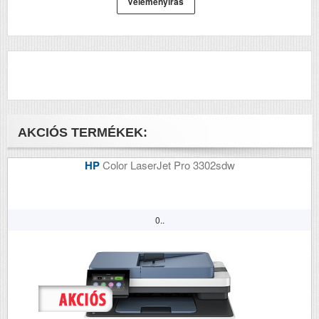
Véleményírás
Pendrive, USB vagy
Hálózati
csatlakoztatott
számítógép,
Lexmark Document
Solutions Suite
(LDSS)
Tömeg (kg)
44.1
AKCIÓS TERMÉKEK:
Méretek (ma x szé x mé mm)
739.1 x 558.8 x
578.4
HP
Color LaserJet Pro 3302sdw
0..