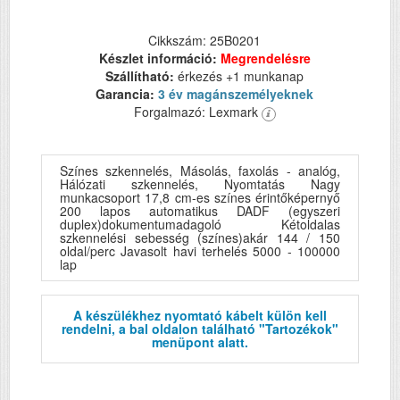
Cikkszám: 25B0201
Készlet információ:
Megrendelésre
Szállítható:
érkezés +1 munkanap
Garancia:
3 év magánszemélyeknek
Forgalmazó: Lexmark
Színes szkennelés, Másolás, faxolás - analóg,
Hálózati szkennelés, Nyomtatás Nagy
munkacsoport 17,8 cm-es színes érintőképernyő
200 lapos automatikus DADF (egyszeri
duplex)dokumentumadagoló Kétoldalas
szkennelési sebesség (színes)akár 144 / 150
oldal/perc Javasolt havi terhelés 5000 - 100000
lap
A készülékhez nyomtató kábelt külön kell
rendelni, a bal oldalon található "Tartozékok"
menüpont alatt.