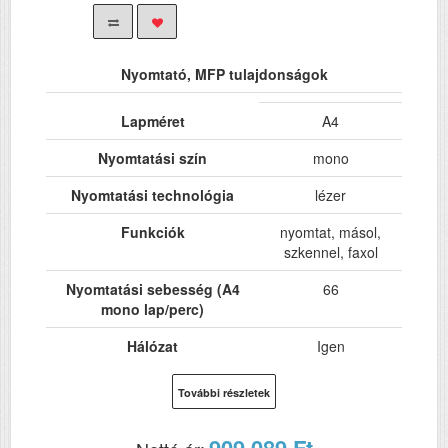
Nyomtató, MFP tulajdonságok
Lapméret
A4
Nyomtatási szín
mono
Nyomtatási technológia
lézer
Funkciók
nyomtat, másol,
szkennel, faxol
Nyomtatási sebesség (A4
66
mono lap/perc)
Hálózat
Igen
Wi-Fi
opció
További részletek
USB
Igen
909 089 Ft