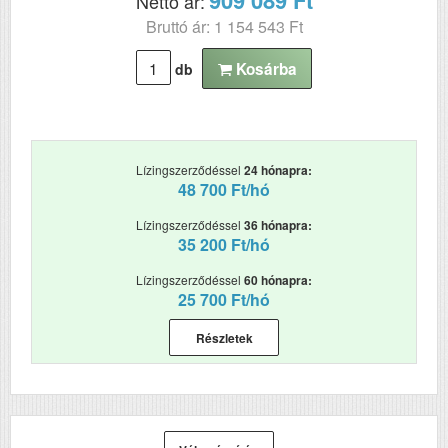
Nettó ár:
Kétoldalas, duplex
Igen
Bruttó ár: 1 154 543 Ft
nyomtatás
ADF (automatikus
Igen
Kosárba
db
lapolvasó)
DADF (automatikus
Igen
kétoldalas lapolvasás)
Lízingszerződéssel
24 hónapra:
RAM (MB)
2048
48 700 Ft/hó
Első fekete nyomat
4
Lízingszerződéssel
36 hónapra:
elkészítési ideje (mp)
35 200 Ft/hó
Papírkapacitás
550+100
Lízingszerződéssel
60 hónapra:
25 700 Ft/hó
Felbontás (dpi)
1200x1200
Részletek
Papírsúly g/m2
60 - 176
Havi terhelhetőség
350000
(oldal/hó)
Szkennelés
e-mail, FTP,