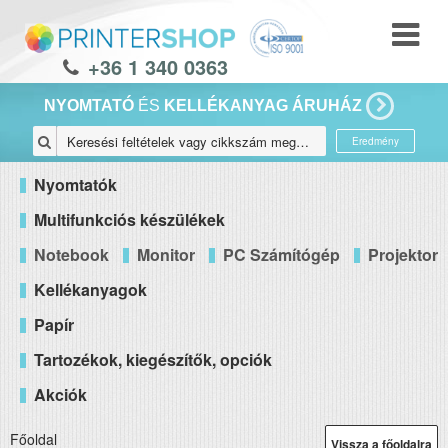
+36 1 340 0363
NYOMTATÓ
ÉS
KELLÉKANYAG ÁRUHÁZ
Eredmény
Nyomtatók
Multifunkciós készülékek
Notebook
Monitor
PC Számítógép
Projektor
Kellékanyagok
Papír
Tartozékok, kiegészítők, opciók
Akciók
Főoldal
Vissza a főoldalra