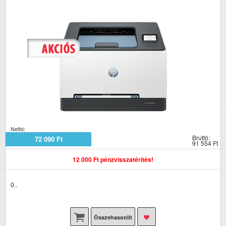
Nettó:
Bruttó:
72 090 Ft
91 554 Ft
12 000 Ft pénzvisszatérítés!
0..
Összehasonlít