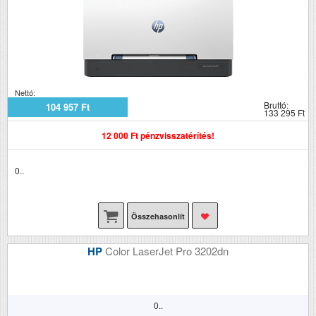
Nettó:
Bruttó:
104 957 Ft
133 295 Ft
12 000 Ft pénzvisszatérítés!
0..
Összehasonlít
HP
Color LaserJet Pro 3202dn
0..