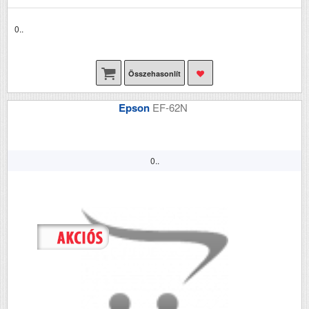
0..
Összehasonlít
Epson
EF-62N
0..