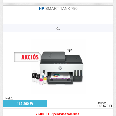
HP
SMART TANK 790
0..
Nettó:
Bruttó:
112 260 Ft
142 570 Ft
7 500 Ft HP pénzvisszatérítés!