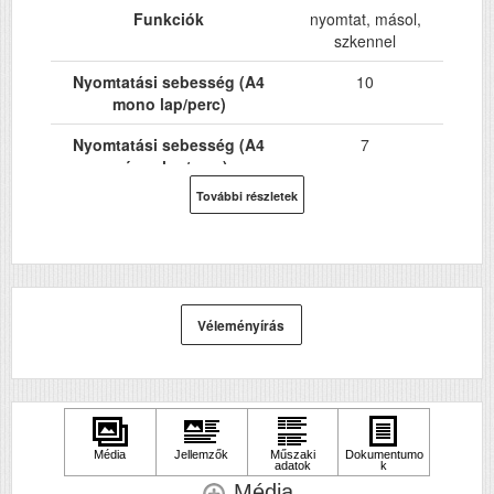
Funkciók
nyomtat, másol,
szkennel
Nyomtatási sebesség (A4
10
mono lap/perc)
Nyomtatási sebesség (A4
7
színes lap/perc)
További részletek
Hálózat
Nem
Wi-Fi
Igen
USB
Igen
Véleményírás
Kétoldalas, duplex
Igen
nyomtatás
ADF (automatikus
Nem
lapolvasó)
DADF (automatikus
Nem
kétoldalas lapolvasás)
Média