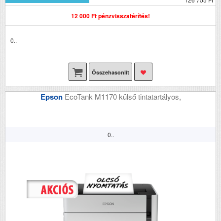
12 000 Ft pénzvisszatérítés!
0..
Összehasonlít
Epson
EcoTank M1170 külső tintatartályos,
0..