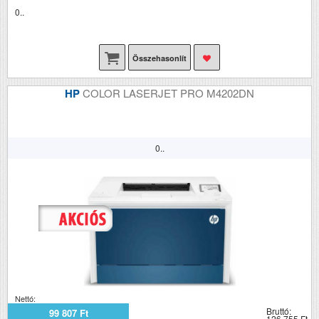
0..
Összehasonlít
HP
COLOR LASERJET PRO M4202DN
0..
Nettó:
Bruttó:
99 807 Ft
126 755 Ft