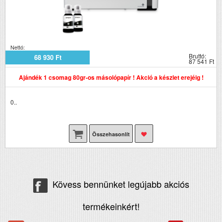
Nettó:
Bruttó:
68 930 Ft
87 541 Ft
Ajándék 1 csomag 80gr-os másolópapír ! Akció a készlet erejéig !
0..
Összehasonlít
Kövess bennünket legújabb akciós
termékeinkért!