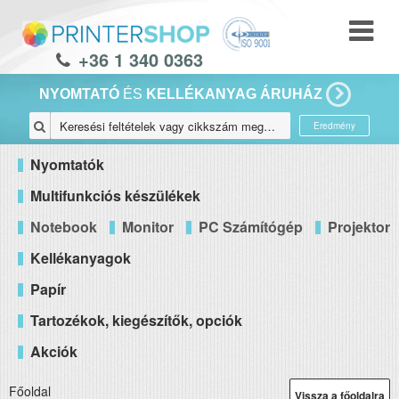
+36 1 340 0363
NYOMTATÓ
ÉS
KELLÉKANYAG ÁRUHÁZ
Eredmény
Nyomtatók
Multifunkciós készülékek
Notebook
Monitor
PC Számítógép
Projektor
Kellékanyagok
Papír
Tartozékok, kiegészítők, opciók
Akciók
Főoldal
Vissza a főoldalra