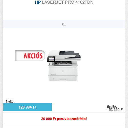
HP
LASERJET PRO 4102FDN
0..
Nettó:
Bruttó:
120 994 Ft
153 662 Ft
20 000 Ft pénzvisszatérítés!