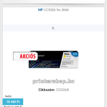
HP
CC532A No.304A
0..
Cikkszám:
CC532A
Nettó:
19 440 Ft
Bruttó:24 689 Ft