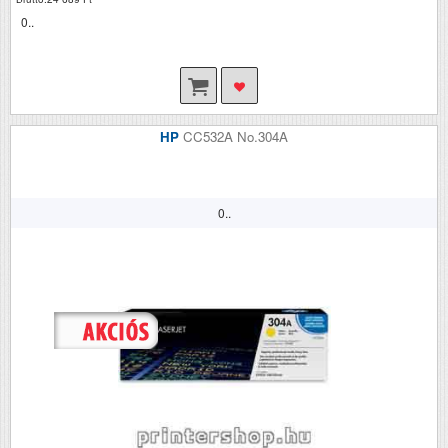
0..
HP
CC532A No.304A
0..