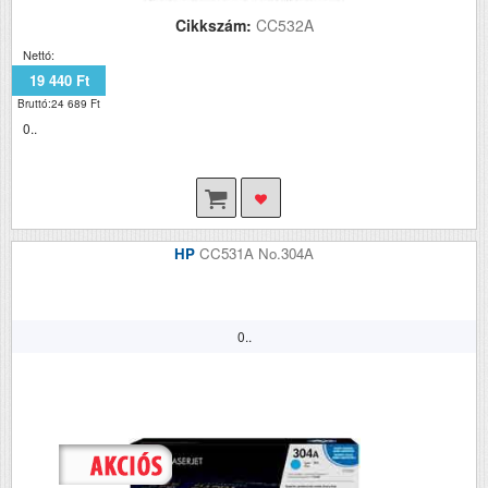
Cikkszám:
CC532A
Nettó:
19 440 Ft
Bruttó:24 689 Ft
0..
HP
CC531A No.304A
0..