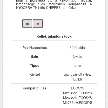
hogyha legfeljebb 5% a kinyomtatott oldalak
lefedettsége.Teljes mértékben kompatibilis a
KYOCERA TK1150 CHIPPES termékkel.
Kellék tulajdonságok
Papírkapacitás
3000 oldal
Szín
fekete
Típus
toner
Kivitel
utángyártott (New
Build)
Kompatibilitás
ECOSYS
M2135dn;ECOSYS
M2635dn;ECOSYS
M2735dw;ECOSYS
P2235dn;ECOSYS