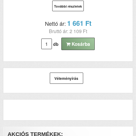
P2235dw
További részletek
1 661 Ft
Nettó ár:
Bruttó ár: 2 109 Ft
Kosárba
db
Véleményírás
AKCIÓS TERMÉKEK: