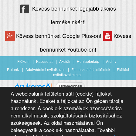
Kövess bennünket legújabb akciós
termékeinkért!
Kövess bennünket Google Plus-on!
Kövess
bennünket Youtube-on!
Fiókom
Kapcsolat
Akciók
Honlaptérkép
Archiv
Rólunk
Adatvédelmi nyilatkozat
Felhasználási feltételek
Elállási
nyilatkozat minta
A weboldalunk felületén süti (cookie) fájlokat
Árukereső.hu
használunk. Ezeket a fájlokat az Ön gépén tárolja
a rendszer. A cookie-k személyek azonosítására
nem alkalmasak, szolgáltatásaink biztosításához
szükségesek. Az oldal használatával Ön
beleegyezik a cookie-k használatába. További