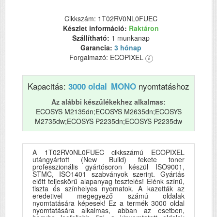
Cikkszám: 1T02RV0NL0FUEC
Készlet információ:
Raktáron
Szállítható:
1 munkanap
Garancia:
3 hónap
Forgalmazó: ECOPIXEL
Kapacitás:
nyomtatáshoz
3000 oldal
MONO
Az alábbi készülékekhez alkalmas:
ECOSYS M2135dn;ECOSYS M2635dn;ECOSYS
M2735dw;ECOSYS P2235dn;ECOSYS P2235dw
A 1T02RV0NL0FUEC cikkszámú ECOPIXEL
utángyártott (New Build) fekete toner
professzionális gyártósoron készül ISO9001,
STMC, ISO1401 szabványok szerint. Gyártás
előtt teljeskörű alapanyag tesztelés! Élénk színű,
tiszta és színhelyes nyomatok. A kazetták az
eredetivel megegyező számú oldalak
nyomtatására képesek! Ez a termék 3000 oldal
nyomtatására alkalmas, abban az esetben,