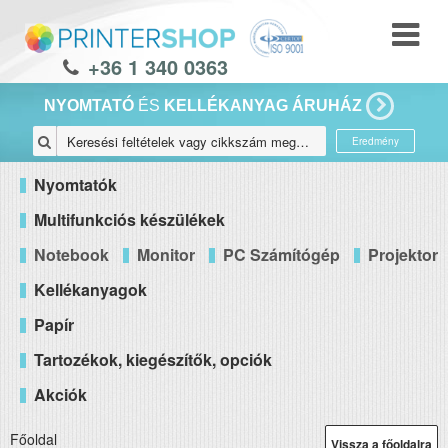
+36 1 340 0363
NYOMTATÓ
ÉS
KELLÉKANYAG ÁRUHÁZ
Eredmény
Nyomtatók
Multifunkciós készülékek
Notebook
Monitor
PC Számítógép
Projektor
Kellékanyagok
Papír
Tartozékok, kiegészítők, opciók
Akciók
Főoldal
Vissza a főoldalra