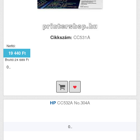
Cikkszám:
CC531A
Nettó:
19 440 Ft
Bruttó:24 689 Ft
0..
HP
CC532A No.304A
0..