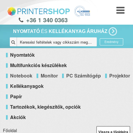
+36 1 340 0363
NYOMTATÓ
ÉS
KELLÉKANYAG ÁRUHÁZ
Eredmény
Nyomtatók
Multifunkciós készülékek
Notebook
Monitor
PC Számítógép
Projektor
Kellékanyagok
Papír
Tartozékok, kiegészítők, opciók
Akciók
Főoldal
Vissza a főoldalra