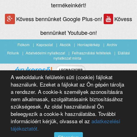
termékeinkért!
Kövess bennünket Google Plus-on!
Kövess
bennünket Youtube-on!
Fiókom
Kapcsolat
Akciók
Honlaptérkép
Archiv
Rólunk
Adatvédelmi nyilatkozat
Felhasználási feltételek
Elállási
nyilatkozat minta
A weboldalunk felületén süti (cookie) fájlokat
Árukereső.hu
használunk. Ezeket a fájlokat az Ön gépén tárolja
a rendszer. A cookie-k személyek azonosítására
nem alkalmasak, szolgáltatásaink biztosításához
szükségesek. Az oldal használatával Ön
beleegyezik a cookie-k használatába. További
információért kérjük, olvassa el az
adatkezelési
Copyright 2016 Négypólus Kft
Webdesign by loomify developer team
tájékoztatót.