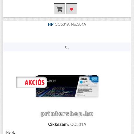
HP
CC531A No.304A
0..
Cikkszám:
CC531A
Nettó: