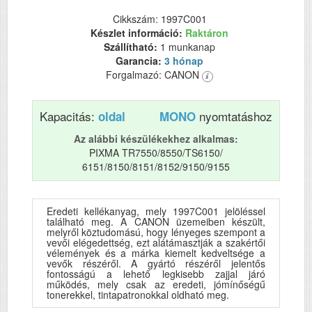
Cikkszám: 1997C001
Készlet információ:
Raktáron
Szállítható:
1 munkanap
Garancia:
3 hónap
Forgalmazó: CANON
Kapacitás:
nyomtatáshoz
oldal
MONO
Az alábbi készülékekhez alkalmas:
PIXMA TR7550/8550/TS6150/
6151/8150/8151/8152/9150/9155
Eredeti kellékanyag, mely 1997C001 jelöléssel
található meg. A CANON üzemeiben készült,
melyről köztudomású, hogy lényeges szempont a
vevői elégedettség, ezt alátámasztják a szakértői
vélemények és a márka kiemelt kedveltsége a
vevők részéről. A gyártó részéről jelentős
fontosságú a lehető legkisebb zajjal járó
működés, mely csak az eredeti, jómínőségű
tonerekkel, tintapatronokkal oldható meg.