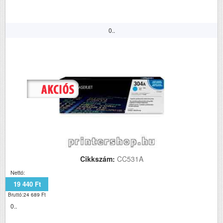
0..
Cikkszám:
CC531A
Nettó:
19 440 Ft
Bruttó:24 689 Ft
0..