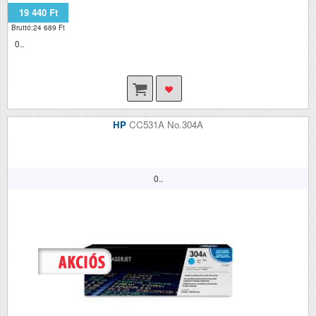
19 440 Ft
Bruttó:24 689 Ft
0..
HP
CC531A No.304A
0..