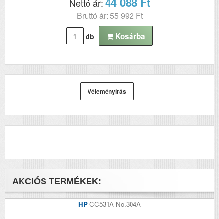
44 088 Ft
Nettó ár:
Bruttó ár: 55 992 Ft
Kosárba
db
Véleményírás
AKCIÓS TERMÉKEK:
HP
CC531A No.304A