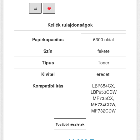
Kellék tulajdonságok
Papírkapacitás
6300 oldal
Szín
fekete
Típus
Toner
Kivitel
eredeti
Kompatibilitás
LBP654CX,
LBP653CDW
MF735CX,
MF734CDW,
MF732CDW
További részletek