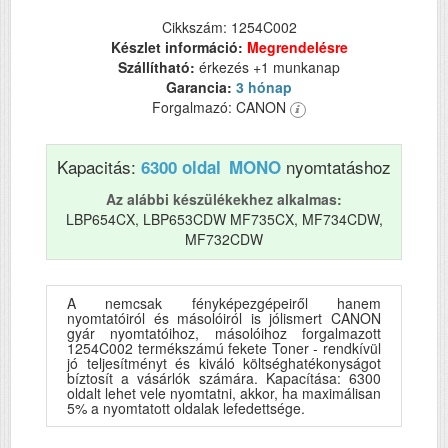
Cikkszám: 1254C002
Készlet információ:
Megrendelésre
Szállítható:
érkezés +1 munkanap
Garancia:
3 hónap
Forgalmazó: CANON
Kapacitás:
nyomtatáshoz
6300 oldal
MONO
Az alábbi készülékekhez alkalmas:
LBP654CX, LBP653CDW MF735CX, MF734CDW,
MF732CDW
A nemcsak fényképezgépeiről hanem
nyomtatóiról és másolóiról is jólismert CANON
gyár nyomtatóihoz, másolóihoz forgalmazott
1254C002 termékszámú fekete Toner - rendkívül
jó teljesítményt és kiváló költséghatékonyságot
bíztosít a vásárlók számára. Kapacítása: 6300
oldalt lehet vele nyomtatni, akkor, ha maximálisan
5% a nyomtatott oldalak lefedettsége.