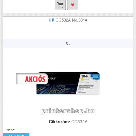
HP
CC532A No.304A
0..
Cikkszám:
CC532A
Nettó: