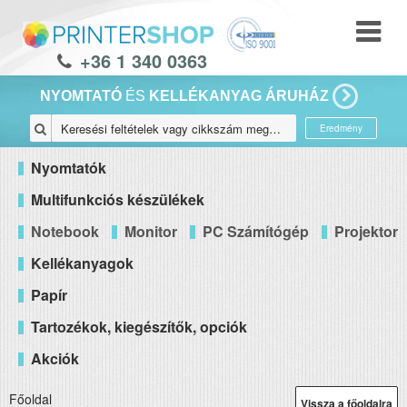
+36 1 340 0363
NYOMTATÓ
ÉS
KELLÉKANYAG ÁRUHÁZ
Eredmény
Nyomtatók
Multifunkciós készülékek
Notebook
Monitor
PC Számítógép
Projektor
Kellékanyagok
Papír
Tartozékok, kiegészítők, opciók
Akciók
Főoldal
Vissza a főoldalra