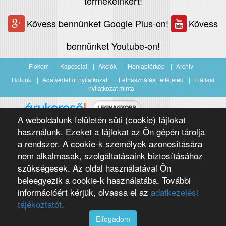
termékeinkért!
Kövess bennünket Google Plus-on!
Kövess
bennünket Youtube-on!
Fiókom
Kapcsolat
Akciók
Honlaptérkép
Archiv
Rólunk
Adatvédelmi nyilatkozat
Felhasználási feltételek
Elállási
nyilatkozat minta
A weboldalunk felületén süti (cookie) fájlokat
Árukereső.hu
használunk. Ezeket a fájlokat az Ön gépén tárolja
a rendszer. A cookie-k személyek azonosítására
nem alkalmasak, szolgáltatásaink biztosításához
szükségesek. Az oldal használatával Ön
beleegyezik a cookie-k használatába. További
információért kérjük, olvassa el az
adatkezelési
Copyright 2016 Négypólus Kft
Webdesign by loomify developer team
tájékoztatót.
Elfogadom