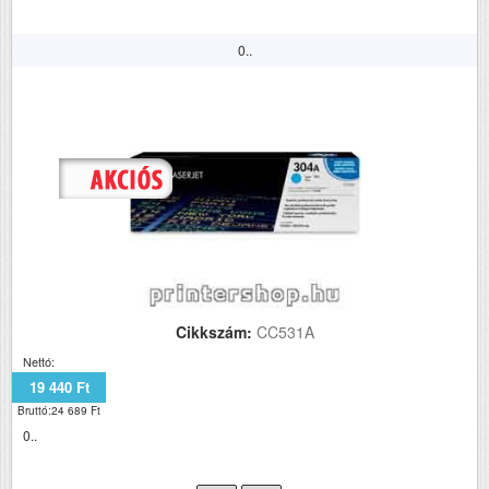
0..
Cikkszám:
CC531A
Nettó:
19 440 Ft
Bruttó:24 689 Ft
0..