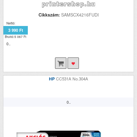
Cikkszám:
SAMSCX4216FUDI
Nettó:
3 990 Ft
Bruttó:5 067 Ft
0..
HP
CC531A No.304A
0..