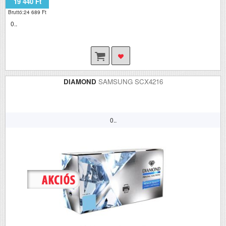
19 440 Ft
Bruttó:24 689 Ft
0..
DIAMOND
SAMSUNG SCX4216
0..