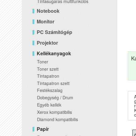
Tintasugaras multifunkciós
Notebook
Monitor
PC Számítógép
Projektor
Kellékanyagok
K
Toner
Toner szett
Tintapatron
Tintapatron szett
Festékszalag
Dobegység / Drum
Egyéb kellék
r
Xerox kompatibilis
o
Diamond kompatibilis
Papír
Ö