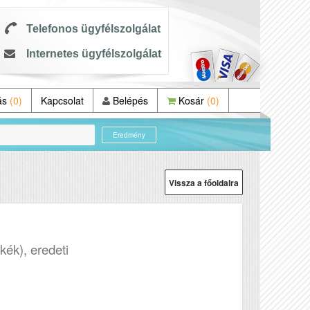
Telefonos ügyfélszolgálat
Internetes ügyfélszolgálat
ás
(0)
Kapcsolat
Belépés
Kosár
(0)
Eredmény
Vissza a főoldalra
(kék), eredeti