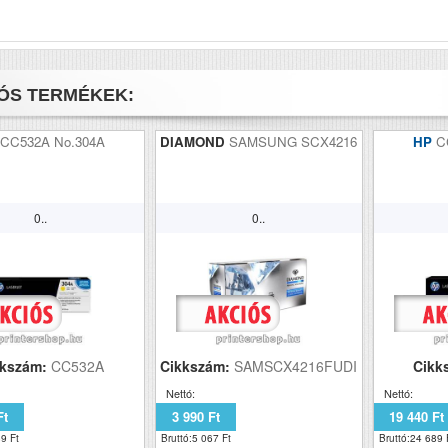
ÓS TERMÉKEK:
CC532A No.304A
DIAMOND
SAMSUNG SCX4216
HP
C
0..
0..
kkszám:
CC532A
Cikkszám:
SAMSCX4216FUDI
Cikk
Nettó:
Nettó:
Ft
3 990 Ft
19 440 Ft
9 Ft
Bruttó:5 067 Ft
Bruttó:24 689 