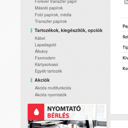
Forever transzfer papír
Másoló papírok
Fotó papírok, média
Transzfer papírok
Pa
Tartozékok, kiegészítők, opciók
Sz
Kábel
Lapadagoló
Tí
Állvány
Faxmodem
Kiv
Kártyaolvasó
Ko
Egyéb tartozék
Akciók
Akciós multifunkciós
Akciós nyomtatók