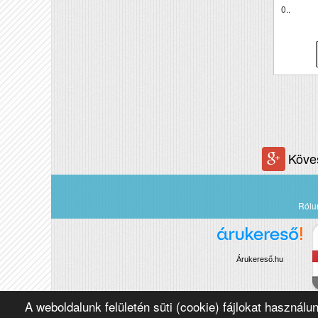
0..
Köve
Rólu
Árukereső.hu
A weboldalunk felületén süti (cookie) fájlokat használu
Copyright 2016 Négypólus Kft