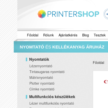
Főoldal
Rólunk
Ajánlatkérés
Blog
Tesztek
NYOMTATÓ
ÉS
KELLÉKANYAG ÁRUHÁZ
Nyomtatók
Főoldal
Lézernyomtató
Tintasugaras nyomtató
Mátrixnyomtató
Plotter nyomtató
Címke nyomtató
Multifunkciós készülékek
Lézer multifunkciós nyomtató