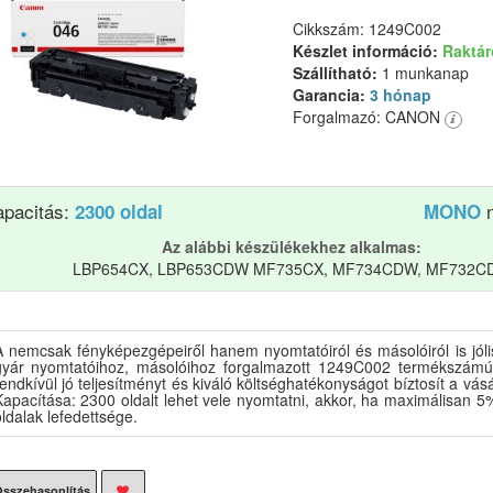
Cikkszám: 1249C002
Készlet információ:
Raktá
Szállítható:
1 munkanap
Garancia:
3 hónap
Forgalmazó: CANON
apacitás:
n
2300 oldal
MONO
Az alábbi készülékekhez alkalmas:
LBP654CX, LBP653CDW MF735CX, MF734CDW, MF732C
A nemcsak fényképezgépeiről hanem nyomtatóiról és másolóiról is jó
gyár nyomtatóihoz, másolóihoz forgalmazott 1249C002 termékszámú
endkívül jó teljesítményt és kiváló költséghatékonyságot bíztosít a vá
Kapacítása: 2300 oldalt lehet vele nyomtatni, akkor, ha maximálisan 5
ldalak lefedettsége.
sszehasonlítás