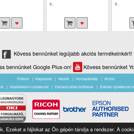
0..
0..
Kövess bennünket legújabb akciós termékeinkért!
ss bennünket Google Plus-on!
Kövess bennünket Yo
Fiókom
Kapcsolat
Akciók
Honlaptérkép
Archiv
nk
Adatvédelmi nyilatkozat
Felhasználási feltételek
Elállási nyilatkozat m
nk. Ezeket a fájlokat az Ön gépén tárolja a rendszer. A cooki