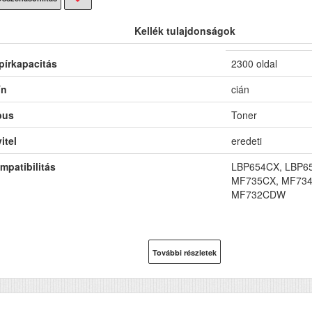
Kellék tulajdonságok
pírkapacitás
2300 oldal
ín
cián
pus
Toner
itel
eredeti
mpatibilitás
LBP654CX, LBP
MF735CX, MF73
MF732CDW
További részletek