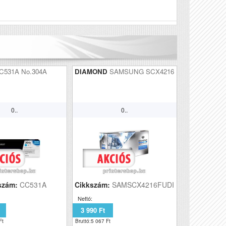
Véleményírás
C531A No.304A
DIAMOND
SAMSUNG SCX4216
0..
0..
szám:
CC531A
Cikkszám:
SAMSCX4216FUDI
Nettó:
3 990 Ft
Ft
Bruttó:5 067 Ft