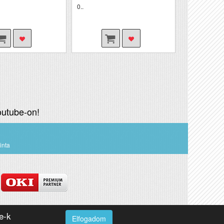
0..
utube-on!
inta
e-k
Elfogadom
Webdesign by loomify developer team