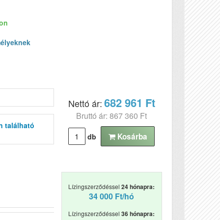
ron
élyeknek
682 961 Ft
Nettó ár:
Bruttó ár: 867 360 Ft
n található
Kosárba
db
Lízingszerződéssel
24 hónapra:
34 000 Ft/hó
Lízingszerződéssel
36 hónapra: