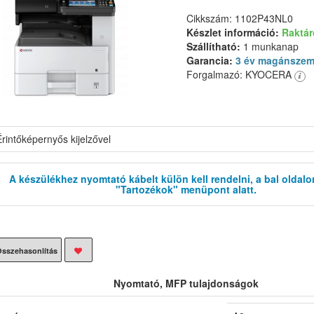
Cikkszám: 1102P43NL0
Készlet információ:
Raktá
Szállítható:
1 munkanap
Garancia:
3 év magánszem
Forgalmazó: KYOCERA
rintőképernyős kijelzővel
A készülékhez nyomtató kábelt külön kell rendelni, a bal oldalo
"Tartozékok" menüpont alatt.
sszehasonlítás
Nyomtató, MFP tulajdonságok