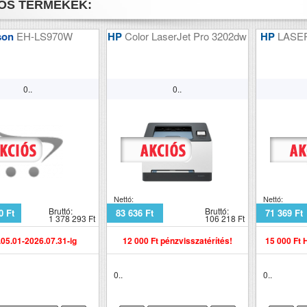
ÓS TERMÉKEK:
DF (automatikus kétoldalas lapolvasás)
Igen
son
EH-LS970W
HP
Color LaserJet Pro 3202dw
HP
LASE
M (MB)
1024
ső fekete nyomat elkészítési ideje (mp)
7.5
0..
0..
ső színes nyomat elkészítési ideje (mp)
10.2
pírkapacitás
600
lbontás (dpi)
1200x1200
pírsúly g/m2
256
Nettó:
Nettó:
kennelés
i
Bruttó:
Bruttó:
0 Ft
83 636 Ft
71 369 Ft
1 378 293 Ft
106 218 Ft
meg (kg)
76
05.01-2026.07.31-ig
12 000 Ft pénzvisszatérítés!
15 000 Ft 
retek (ma x szé x mé mm)
753x590x590
0..
0..