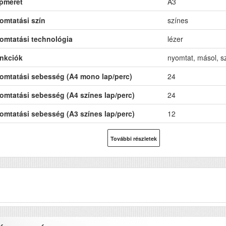
pméret
A3
omtatási szín
színes
omtatási technológia
lézer
nkciók
nyomtat, másol, s
omtatási sebesség (A4 mono lap/perc)
24
omtatási sebesség (A4 színes lap/perc)
24
omtatási sebesség (A3 színes lap/perc)
12
omtatási sebesség (A3 mono lap/perc)
12
További részletek
lózat
Igen
-Fi
opció
B
Igen
toldalas, duplex nyomtatás
Igen
F (automatikus lapolvasó)
Igen