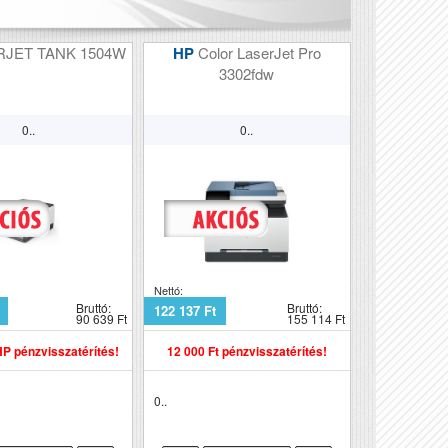
RJET TANK 1504W
HP
Color LaserJet Pro
3302fdw
0..
0..
Nettó:
Bruttó:
Bruttó:
122 137 Ft
90 639 Ft
155 114 Ft
HP pénzvisszatérítés!
12 000 Ft pénzvisszatérítés!
0..