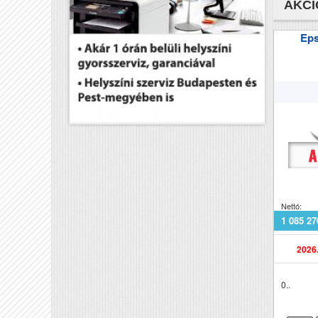
AKCI
DA
Ep
RA
El
El
Pa
Fe
Pa
Nettó:
Sz
1 085 27
Tö
2026.
Mé
0..