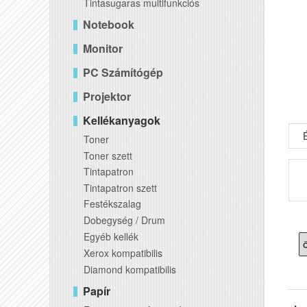
Tintasugaras multifunkciós
Notebook
Monitor
PC Számítógép
Projektor
Kellékanyagok
É
Toner
Toner szett
Tintapatron
Tintapatron szett
Festékszalag
Dobegység / Drum
Egyéb kellék
Ö
Xerox kompatibilis
Diamond kompatibilis
Papír