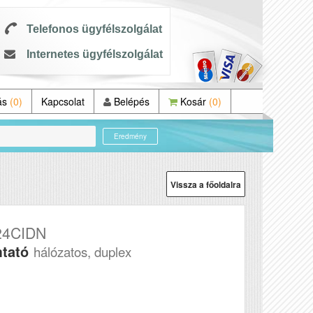
Telefonos ügyfélszolgálat
Internetes ügyfélszolgálat
ás
(0)
Kapcsolat
Belépés
Kosár
(0)
Eredmény
Vissza a főoldalra
24CIDN
mtató
hálózatos, duplex