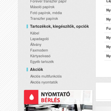
La
Forever transzfer papír
Másoló papírok
Ny
Fotó papírok, média
Transzfer papírok
Ny
Tartozékok, kiegészítők, opciók
Fu
Kábel
Ny
Lapadagoló
Állvány
Ny
Faxmodem
Kártyaolvasó
Ny
Egyéb tartozék
Ny
Akciók
Há
Akciós multifunkciós
Akciós nyomtatók
Wi
US
Ké
AD