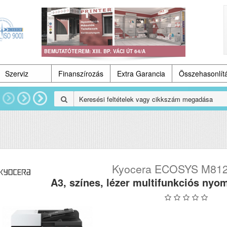
BEMUTATÓTEREM: XIII. BP. VÁCI ÚT 64/A
Szerviz
Finanszírozás
Extra Garancia
Összehasonlít
Kyocera ECOSYS M81
A3, színes, lézer multifunkciós nyo