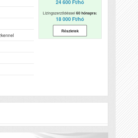
24 600 Ft/hó
Lízingszerződéssel
60 hónapra:
18 000 Ft/hó
Részletek
zkennel
Véleményírás