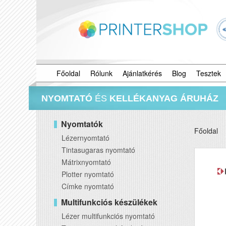
Főoldal
Rólunk
Ajánlatkérés
Blog
Tesztek
NYOMTATÓ
ÉS
KELLÉKANYAG ÁRUHÁZ
Nyomtatók
Főoldal
Lézernyomtató
Tintasugaras nyomtató
Mátrixnyomtató
Plotter nyomtató
Címke nyomtató
Multifunkciós készülékek
Lézer multifunkciós nyomtató