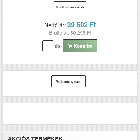
További részletek
39 602 Ft
Nettó ár:
Bruttó ár: 50 295 Ft
Kosárba
db
Véleményírás
AKCIÓS TERMÉKEK: