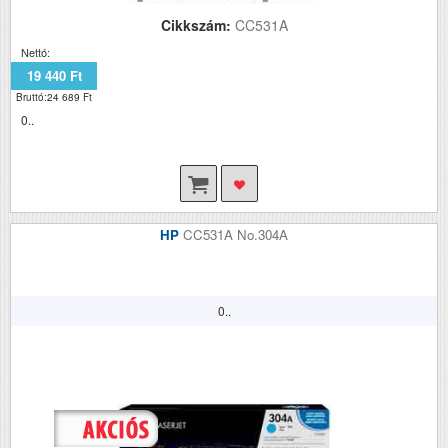
Cikkszám:
CC531A
Nettó:
19 440 Ft
Bruttó:24 689 Ft
0..
HP
CC531A No.304A
0..