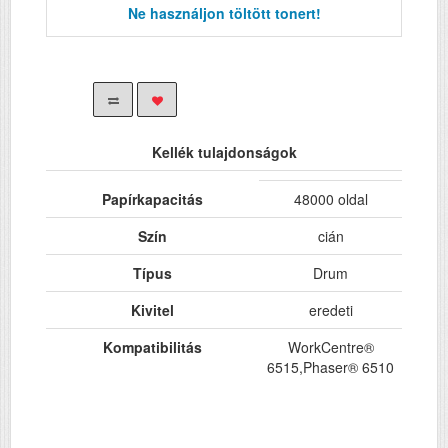
Ne használjon töltött tonert!
Kellék tulajdonságok
Papírkapacitás
48000 oldal
Szín
cián
Típus
Drum
Kivitel
eredeti
Kompatibilitás
WorkCentre®
6515,Phaser® 6510