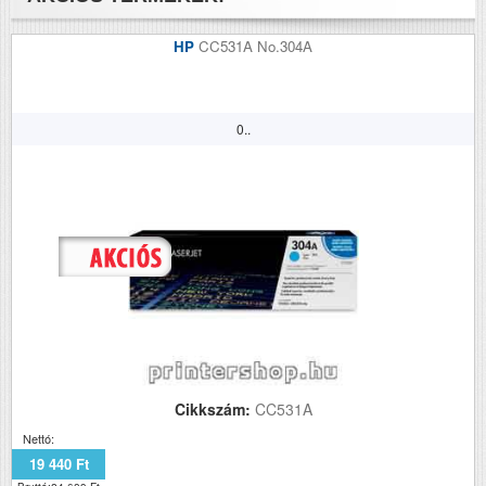
HP
CC531A No.304A
0..
Cikkszám:
CC531A
Nettó:
19 440 Ft