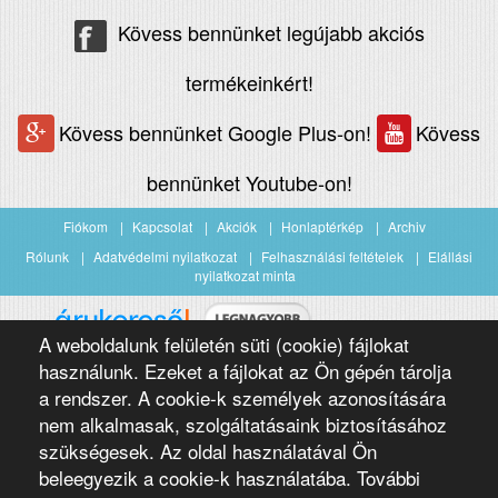
Kövess bennünket legújabb akciós
termékeinkért!
Kövess bennünket Google Plus-on!
Kövess
bennünket Youtube-on!
Fiókom
Kapcsolat
Akciók
Honlaptérkép
Archiv
Rólunk
Adatvédelmi nyilatkozat
Felhasználási feltételek
Elállási
nyilatkozat minta
A weboldalunk felületén süti (cookie) fájlokat
Árukereső.hu
használunk. Ezeket a fájlokat az Ön gépén tárolja
a rendszer. A cookie-k személyek azonosítására
nem alkalmasak, szolgáltatásaink biztosításához
szükségesek. Az oldal használatával Ön
beleegyezik a cookie-k használatába. További