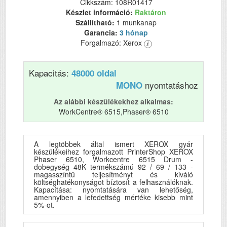
Cikkszám: 108R01417
Készlet információ:
Raktáron
Szállítható:
1 munkanap
Garancia:
3 hónap
Forgalmazó: Xerox
Kapacitás:
48000 oldal
nyomtatáshoz
MONO
Az alábbi készülékekhez alkalmas:
WorkCentre® 6515,Phaser® 6510
A legtöbbek által ismert XEROX gyár
készülékeihez forgalmazott PrinterShop XEROX
Phaser 6510, Workcentre 6515 Drum -
dobegység 48K termékszámú 92 / 69 / 133 -
magasszíntű teljesítményt és kiváló
költséghatékonyságot bíztosít a felhasználóknak.
Kapacítása: nyomtatására van lehetőség,
amennyiben a lefedettség mértéke kisebb mint
5%-ot.