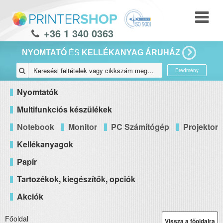
+36 1 340 0363
NYOMTATÓ
ÉS
KELLÉKANYAG ÁRUHÁZ
Eredmény
Nyomtatók
Multifunkciós készülékek
Notebook
Monitor
PC Számítógép
Projektor
Kellékanyagok
Papír
Tartozékok, kiegészítők, opciók
Akciók
Főoldal
Vissza a főoldalra