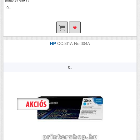
Bruttó:24 689 Ft
0..
HP
CC531A No.304A
0..