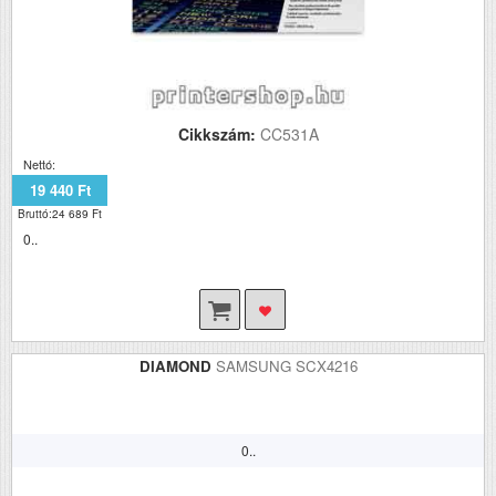
Cikkszám:
CC531A
Nettó:
19 440 Ft
Bruttó:24 689 Ft
0..
DIAMOND
SAMSUNG SCX4216
0..