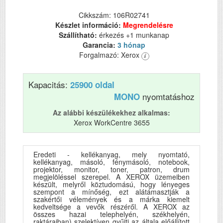
Cikkszám: 106R02741
Készlet információ:
Megrendelésre
Szállítható:
érkezés +1 munkanap
Garancia:
3 hónap
Forgalmazó: Xerox
Kapacitás:
25900 oldal
nyomtatáshoz
MONO
Az alábbi készülékekhez alkalmas:
Xerox WorkCentre 3655
Eredeti - kellékanyag, mely nyomtató,
kellékanyag, másoló, fénymásoló, notebook,
projektor, monitor, toner, patron, drum
megjelöléssel szerepel. A XEROX üzemeiben
készült, melyről köztudomású, hogy lényeges
szempont a mínőség, ezt alátámasztják a
szakértői vélemények és a márka kiemelt
kedveltsége a vevők részéről. A XEROX az
összes hazai telephelyén, székhelyén,
raktáraiban) szelektíven gyűjti az általa előállított