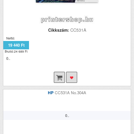
Cikkszám:
CC531A
Nettó:
19 440 Ft
Bruttó:24 689 Ft
0..
HP
CC531A No.304A
0..