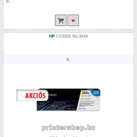
0..
HP
CC532A No.304A
0..