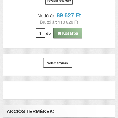
További részletek
89 627 Ft
Nettó ár:
Bruttó ár: 113 826 Ft
Kosárba
db
Véleményírás
AKCIÓS TERMÉKEK: