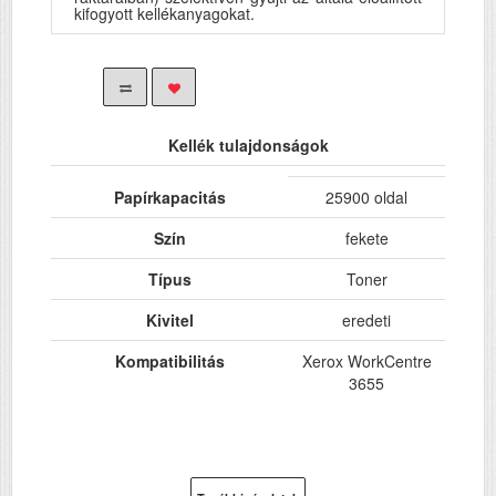
kifogyott kellékanyagokat.
Kellék tulajdonságok
Papírkapacitás
25900 oldal
Szín
fekete
Típus
Toner
Kivitel
eredeti
Kompatibilitás
Xerox WorkCentre
3655