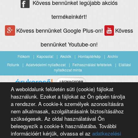
Kövess bennünket legújabb akciós
termékeinkért!
Kövess bennünket Google Plus-on!
Kövess
bennünket Youtube-on!
Fiókom
Kapcsolat
Akciók
Honlaptérkép
Archiv
Rólunk
Adatvédelmi nyilatkozat
Felhasználási feltételek
Elállási
nyilatkozat minta
A weboldalunk felületén süti (cookie) fájlokat
Árukereső.hu
használunk. Ezeket a fájlokat az Ön gépén tárolja
a rendszer. A cookie-k személyek azonosítására
nem alkalmasak, szolgáltatásaink biztosításához
szükségesek. Az oldal használatával Ön
beleegyezik a cookie-k használatába. További
információért kérjük, olvassa el az
adatkezelési