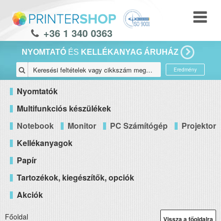
+36 1 340 0363
NYOMTATÓ
ÉS
KELLÉKANYAG ÁRUHÁZ
Eredmény
Nyomtatók
Multifunkciós készülékek
Notebook
Monitor
PC Számítógép
Projektor
Kellékanyagok
Papír
Tartozékok, kiegészítők, opciók
Akciók
Főoldal
Vissza a főoldalra