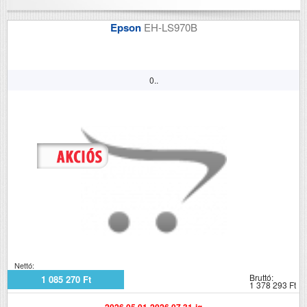
Epson
EH-LS970B
0..
Nettó:
Bruttó:
1 085 270 Ft
1 378 293 Ft
2026.05.01-2026.07.31-ig