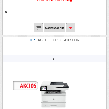
0..
Összehasonlít
HP
LASERJET PRO 4102FDN
0..