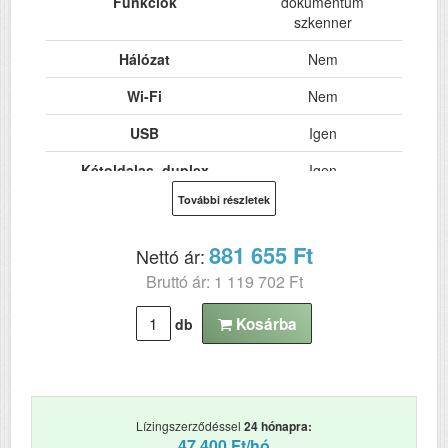
Funkciók
dokumentum
szkenner
Hálózat
Nem
Wi-Fi
Nem
USB
Igen
Kétoldalas, duplex
Igen
nyomtatás
További részletek
ADF (automatikus
Igen
lapolvasó)
881 655 Ft
Nettó ár:
Bruttó ár: 1 119 702 Ft
DADF (automatikus
Nem
kétoldalas lapolvasás)
Kosárba
db
Papírkapacitás
75
Felbontás (dpi)
600
Papírsúly g/m2
105
Lízingszerződéssel
24 hónapra:
47 400 Ft/hó