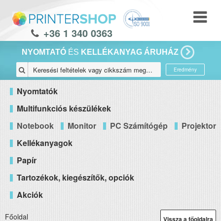
+36 1 340 0363
NYOMTATÓ
ÉS
KELLÉKANYAG ÁRUHÁZ
Eredmény
Nyomtatók
Multifunkciós készülékek
Notebook
Monitor
PC Számítógép
Projektor
Kellékanyagok
Papír
Tartozékok, kiegészítők, opciók
Akciók
Főoldal
Vissza a főoldalra