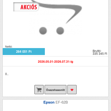
Nettó:
Bruttó:
264 051 Ft
335 345 Ft
2026.05.01-2026.07.31-ig
0..
Összehasonlít
Epson
EF-62B