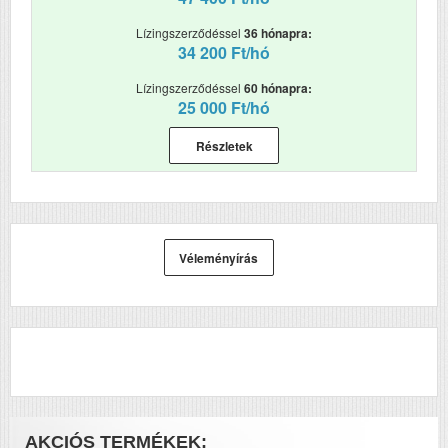
Havi terhelhetőség
90000
(oldal/hó)
Lízingszerződéssel
36 hónapra:
34 200 Ft/hó
Szkennelés
i
Lízingszerződéssel
60 hónapra:
Tömeg (kg)
12
25 000 Ft/hó
Méretek (ma x szé x mé
581x499x194
Részletek
mm)
Megjegyzés
Képjavító technológia:
Visioneer Acuity.
Kimeneti bitmélység:
24 bites szín, 8 bites
Véleményírás
szürkeárnyalatos, 1
bites fekete-fehér.
Illesztőprogramok:
PC: TWAIN, WIA, ISIS,
Visioneer DriverPLUS.
AKCIÓS TERMÉKEK: