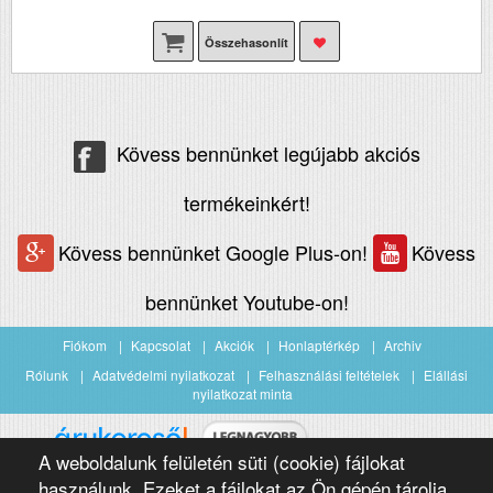
Összehasonlít
Kövess bennünket legújabb akciós
termékeinkért!
Kövess bennünket Google Plus-on!
Kövess
bennünket Youtube-on!
Fiókom
Kapcsolat
Akciók
Honlaptérkép
Archiv
Rólunk
Adatvédelmi nyilatkozat
Felhasználási feltételek
Elállási
nyilatkozat minta
A weboldalunk felületén süti (cookie) fájlokat
Árukereső.hu
használunk. Ezeket a fájlokat az Ön gépén tárolja