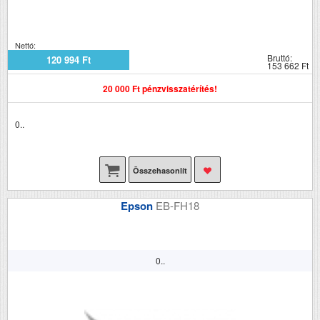
Nettó:
Bruttó:
120 994 Ft
153 662 Ft
20 000 Ft pénzvisszatérítés!
0..
Összehasonlít
Epson
EB-FH18
0..