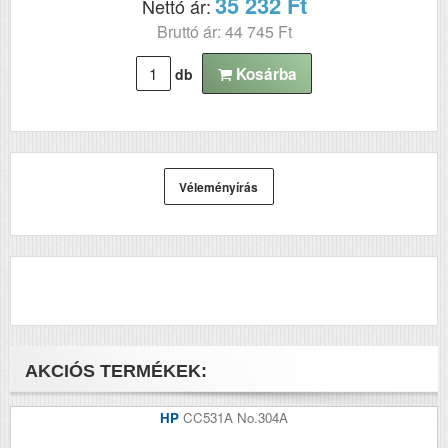
35 232 Ft
Nettó ár:
Bruttó ár: 44 745 Ft
Kosárba
db
Véleményírás
AKCIÓS TERMÉKEK:
HP
CC531A No.304A