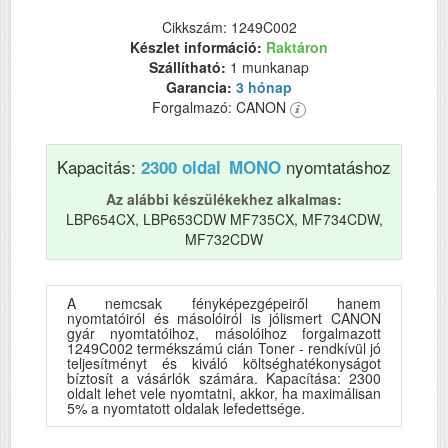
Cikkszám: 1249C002
Készlet információ:
Raktáron
Szállítható:
1 munkanap
Garancia:
3 hónap
Forgalmazó: CANON
Kapacitás:
nyomtatáshoz
2300 oldal
MONO
Az alábbi készülékekhez alkalmas:
LBP654CX, LBP653CDW MF735CX, MF734CDW,
MF732CDW
A nemcsak fényképezgépeiről hanem
nyomtatóiról és másolóiról is jólismert CANON
gyár nyomtatóihoz, másolóihoz forgalmazott
1249C002 termékszámú cián Toner - rendkívül jó
teljesítményt és kiváló költséghatékonyságot
bíztosít a vásárlók számára. Kapacítása: 2300
oldalt lehet vele nyomtatni, akkor, ha maximálisan
5% a nyomtatott oldalak lefedettsége.