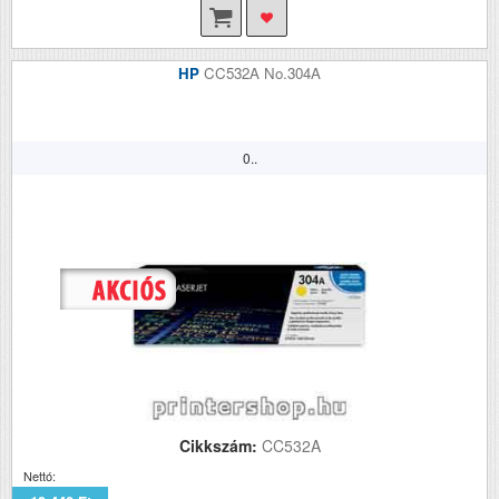
HP
CC532A No.304A
0..
Cikkszám:
CC532A
Nettó: