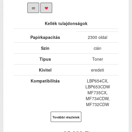
Kellék tulajdonságok
Papírkapacitás
2300 oldal
Szín
cián
Típus
Toner
Kivitel
eredeti
Kompatibilitás
LBP654CX,
LBP653CDW
MF735CX,
MF734CDW,
MF732CDW
További részletek