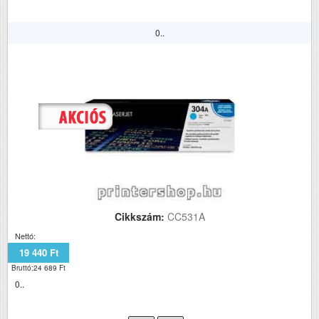
0..
Cikkszám:
CC531A
Nettó:
19 440 Ft
Bruttó:24 689 Ft
0..