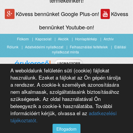
termékeinkért!
Kövess bennünket Google Plus-on!
Kövess
bennünket Youtube-on!
Fiókom
Kapcsolat
Akciók
Honlaptérkép
Archiv
Rólunk
Adatvédelmi nyilatkozat
Felhasználási feltételek
Elállási
nyilatkozat minta
A weboldalunk felületén süti (cookie) fájlokat
Árukereső.hu
használunk. Ezeket a fájlokat az Ön gépén tárolja
a rendszer. A cookie-k személyek azonosítására
nem alkalmasak, szolgáltatásaink biztosításához
szükségesek. Az oldal használatával Ön
beleegyezik a cookie-k használatába. További
információért kérjük, olvassa el az
adatkezelési
Copyright 2016 Négypólus Kft
Webdesign by loomify developer team
tájékoztatót.
Elfogadom