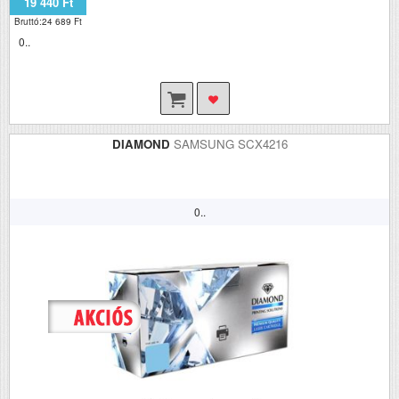
19 440 Ft
Bruttó:24 689 Ft
0..
DIAMOND
SAMSUNG SCX4216
0..