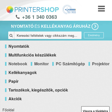
+36 1 340 0363
NYOMTATÓ
ÉS
KELLÉKANYAG ÁRUHÁZ
Eredmény
Nyomtatók
Multifunkciós készülékek
Notebook
Monitor
PC Számítógép
Projektor
Kellékanyagok
Papír
Tartozékok, kiegészítők, opciók
Akciók
Főoldal
Vissza a főoldalra